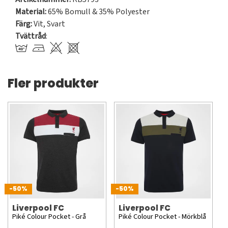
Material:
65% Bomull & 35% Polyester
Färg:
Vit
,
Svart
Tvättråd
:
Fler produkter
-50%
-50%
Liverpool FC
Liverpool FC
Piké Colour Pocket - Grå
Piké Colour Pocket - Mörkblå