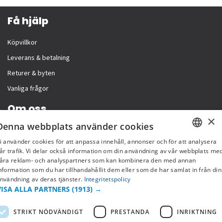
Få hjälp
Köpvillkor
Leverans & betalning
Returer & byten
Vanliga frågor
Om oss
×
Denna webbplats använder cookies
Företagsinformation
i använder cookies för att anpassa innehåll, annonser och för att analysera
SWEDISH
år trafik. Vi delar också information om din användning av vår webbplats me
åra reklam- och analyspartners som kan kombinera den med annan
FI
nformation som du har tillhandahållit dem eller som de har samlat in från din
nvändning av deras tjänster.
Integritetspolicy
NO
VISA ALLA PARTNERS
(1913) →
STRIKT NÖDVÄNDIGT
PRESTANDA
INRIKTNING