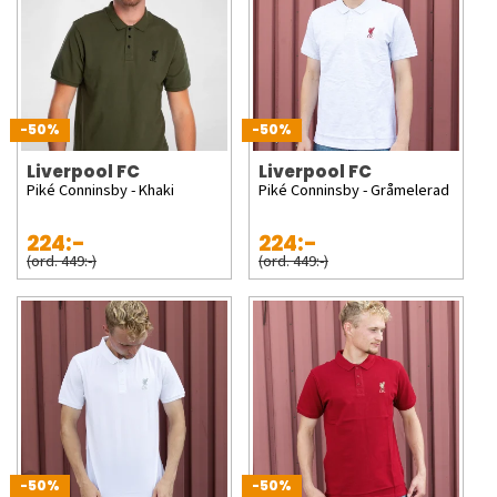
-50%
-50%
Liverpool FC
Liverpool FC
Piké Conninsby - Khaki
Piké Conninsby - Gråmelerad
224:-
224:-
(ord. 449:-)
(ord. 449:-)
-50%
-50%