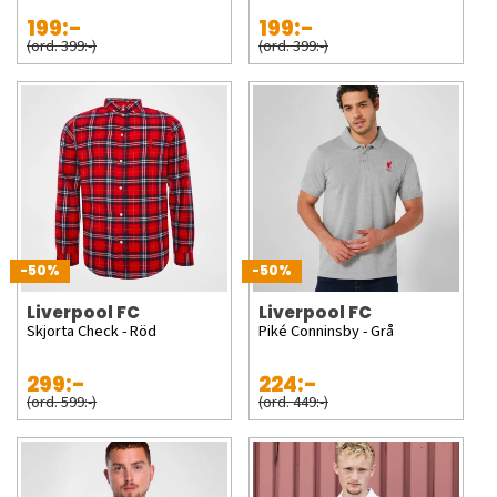
199:-
199:-
(ord. 399:-)
(ord. 399:-)
-50%
-50%
Liverpool FC
Liverpool FC
Skjorta Check - Röd
Piké Conninsby - Grå
299:-
224:-
(ord. 599:-)
(ord. 449:-)