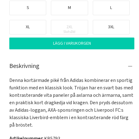
S
M
L
XL
2XL
3XL
Slutsåld
LÄGG I VARUKORGEN
Beskrivning
Denna kortärmade piké från Adidas kombinerar en sportig 
funktion med en klassisk look. Tröjan har en svart bas med 
kontrasterande vita paneler på axlarna och ärmarna, samt 
en praktisk kort dragkedja vid kragen. Den pryds dessutom 
av Adidas-loggan, AXA-sponsringen och Liverpool FC:s 
klassiska Liverbird-emblem i en kontrasterande röd färg 
på bröstet.
Artikelnummer:
KB5793