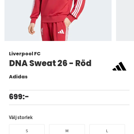
Liverpool FC
DNA Sweat 26 - Röd
Adidas
699:-
Välj storlek
S
M
L