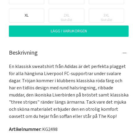
XL
2XL
3XL
Slutsåld
Slutsåld
LÄGG I VARUKORGEN
Beskrivning
En klassisk sweatshirt från Adidas är det perfekta plagget 
för alla hängivna Liverpool FC-supportrar under svalare 
dagar. Tröjan kommer i klubbens klassiska röda färg och 
har en tidlös design med rund halsringning, ribbade 
muddar, den ikoniska Liverbirden på bröstet samt klassiska 
"three stripes" ränder längs ärmarna. Tack vare det mjuka 
och sköna materialet erbjuder den en otrolig komfort 
oavsett om du hejar från soffan eller står på The Kop!
Artikelnummer:
KG2498