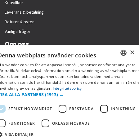
Köpvillkor
Leverans & betalning
Returer & byten
Vanliga frågor
Om oss
×
Denna webbplats använder cookies
Företagsinformation
i använder cookies för att anpassa innehåll, annonser och för att analysera
SWEDISH
år trafik. Vi delar också information om din användning av vår webbplats me
åra reklam- och analyspartners som kan kombinera den med annan
FI
nformation som du har tillhandahållit dem eller som de har samlat in från din
nvändning av deras tjänster.
Integritetspolicy
NO
VISA ALLA PARTNERS
(1913) →
STRIKT NÖDVÄNDIGT
PRESTANDA
INRIKTNING
FUNKTIONER
OKLASSIFICERADE
VISA DETALJER
Copyright © 2019 This site is Licensed to 377 Sport AB
Integritetspolicy
Cookies