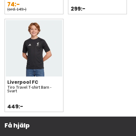
74:-
299:-
(ord. 149:-)
Liverpool FC
Tiro Travel T-shirt Barn -
Svart
449:-
Få hjälp