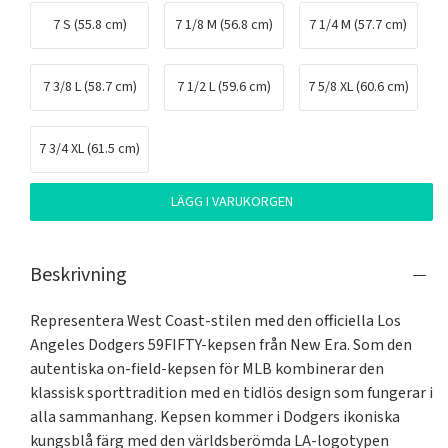
7 S (55.8 cm)
7 1/8 M (56.8 cm)
7 1/4 M (57.7 cm)
7 3/8 L (58.7 cm)
7 1/2 L (59.6 cm)
7 5/8 XL (60.6 cm)
7 3/4 XL (61.5 cm)
LÄGG I VARUKORGEN
Beskrivning
Representera West Coast-stilen med den officiella Los 
Angeles Dodgers 59FIFTY-kepsen från New Era. Som den 
autentiska on-field-kepsen för MLB kombinerar den 
klassisk sporttradition med en tidlös design som fungerar i 
alla sammanhang. Kepsen kommer i Dodgers ikoniska 
kungsblå färg med den världsberömda LA-logotypen 