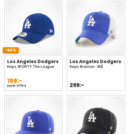
-50%
Los Angeles Dodgers
Los Angeles Dodgers
Keps 9FORTY The League
Keps Branson - Blå
189:-
299:-
(ord. 379:-)