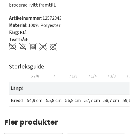
broderad i vitt framtill.
Artikelnummer:
12572843
Material:
100% Polyester
Färg:
Blå
Tvättråd
:
Storleksguide
6 7/8
7
7 1/8
7 1/4
7 3/8
7 1/
Längd
Bredd
54,9 cm
55,8 cm
56,8 cm
57,7 cm
58,7 cm
59,6 
Fler produkter