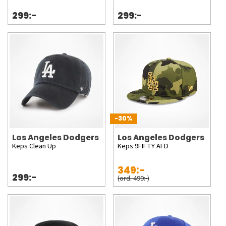
299:-
299:-
-30%
Los Angeles Dodgers
Los Angeles Dodgers
Keps Clean Up
Keps 9FIFTY AFD
349:-
299:-
(ord. 499:-)