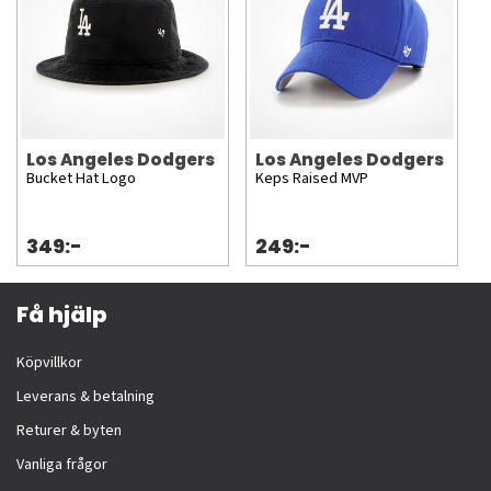
Los Angeles Dodgers
Los Angeles Dodgers
Bucket Hat Logo
Keps Raised MVP
349:-
249:-
Få hjälp
Köpvillkor
Leverans & betalning
Returer & byten
Vanliga frågor