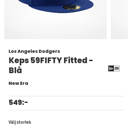
Los Angeles Dodgers
Keps 59FIFTY Fitted -
Blå
New Era
549:-
Välj storlek