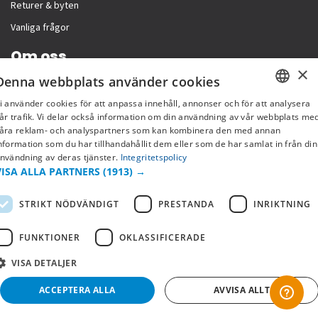
Returer & byten
Vanliga frågor
Om oss
×
Denna webbplats använder cookies
Företagsinformation
i använder cookies för att anpassa innehåll, annonser och för att analysera
SWEDISH
år trafik. Vi delar också information om din användning av vår webbplats me
åra reklam- och analyspartners som kan kombinera den med annan
FI
nformation som du har tillhandahållit dem eller som de har samlat in från din
nvändning av deras tjänster.
Integritetspolicy
NO
VISA ALLA PARTNERS
(1913) →
STRIKT NÖDVÄNDIGT
PRESTANDA
INRIKTNING
FUNKTIONER
OKLASSIFICERADE
VISA DETALJER
Copyright © 2019 This site is Licensed to 377 Sport AB
Integritetspolicy
Cookies
ACCEPTERA ALLA
AVVISA ALLT