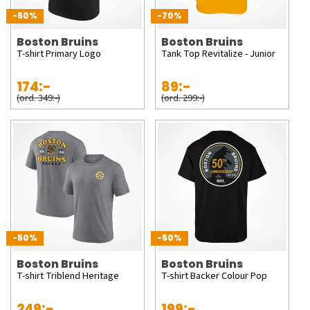
-50%
-70%
Boston Bruins
Boston Bruins
T-shirt Primary Logo
Tank Top Revitalize - Junior
174:-
89:-
(ord. 349:-)
(ord. 299:-)
-50%
-50%
Boston Bruins
Boston Bruins
T-shirt Triblend Heritage
T-shirt Backer Colour Pop
249:-
199:-