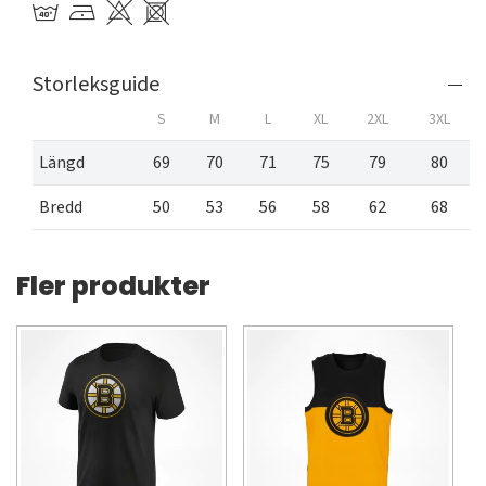
Storleksguide
S
M
L
XL
2XL
3XL
Längd
69
70
71
75
79
80
Bredd
50
53
56
58
62
68
Fler produkter