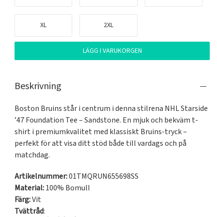
XL
2XL
LÄGG I VARUKORGEN
Beskrivning
Boston Bruins står i centrum i denna stilrena NHL Starside 
’47 Foundation Tee – Sandstone. En mjuk och bekväm t-
shirt i premiumkvalitet med klassiskt Bruins-tryck – 
perfekt för att visa ditt stöd både till vardags och på 
matchdag.
Artikelnummer:
01TMQRUN655698SS
Material:
100% Bomull
Färg:
Vit
Tvättråd
: