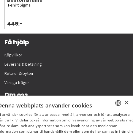
Boston Bruins
T-shirt Sigma
449:-
Få hjälp
Köpvillkor
Leverans & betalning
Returer & byten
Vanliga frågor
Om oss
×
Denna webbplats använder cookies
Företagsinformation
i använder cookies för att anpassa innehåll, annonser och för att analysera
SWEDISH
år trafik. Vi delar också information om din användning av vår webbplats me
åra reklam- och analyspartners som kan kombinera den med annan
FI
nformation som du har tillhandahållit dem eller som de har samlat in från din