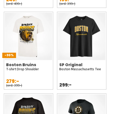
(ord. 499:-)
(ord. 399:-)
-30%
Boston Bruins
SP Original
T-shirt Drop Shoulder
Boston Massachusetts Tee
279:-
299:-
(ord. 399:-)