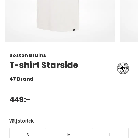
Boston Bruins
T-shirt Starside
47 Brand
449:-
Välj storlek
S
M
L