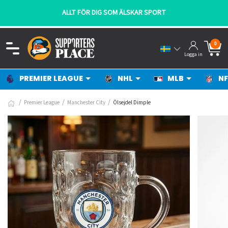
ALLT FÖR DIG SOM ÄLSKAR SPORT
0
Logga in
PREMIER LEAGUE
NHL
MLB
NF
Premier League
Manchester City
Ölsejdel Dimple