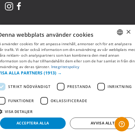
×
Denna webbplats använder cookies
i använder cookies för att anpassa innehåll, annonser och för att analysera
SWEDISH
år trafik. Vi delar också information om din användning av vår webbplats me
åra reklam- och analyspartners som kan kombinera den med annan
FI
nformation som du har tillhandahållit dem eller som de har samlat in från din
Copyright © 2019 This site is Licensed to 377 Sport AB
Integritetspolicy
Cookies
nvändning av deras tjänster.
Integritetspolicy
NO
VISA ALLA PARTNERS
(1913) →
STRIKT NÖDVÄNDIGT
PRESTANDA
INRIKTNING
FUNKTIONER
OKLASSIFICERADE
VISA DETALJER
ACCEPTERA ALLA
AVVISA ALLT