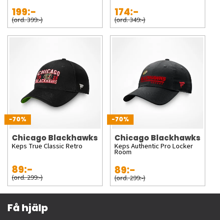
199:-
174:-
(ord. 399:-)
(ord. 349:-)
-70%
-70%
Chicago Blackhawks
Chicago Blackhawks
Keps True Classic Retro
Keps Authentic Pro Locker
Room
89:-
89:-
(ord. 299:-)
(ord. 299:-)
Få hjälp