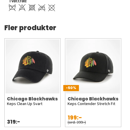
Tvättråd
:
Fler produkter
-50%
Chicago Blackhawks
Chicago Blackhawks
Keps Clean Up Svart
Keps Contender Stretch Fit
199:-
319:-
(ord. 399:-)