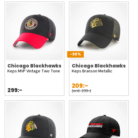
-30%
Chicago Blackhawks
Chicago Blackhawks
Keps MVP Vintage Two Tone
Keps Branson Metallic
209:-
299:-
(ord. 299:-)