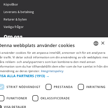
Köpvillkor
Leverans & betalning
Returer & byten
Vanliga frågor
Om oss
×
Denna webbplats använder cookies
Företagsinformation
i använder cookies för att anpassa innehåll, annonser och för att analysera
SWEDISH
år trafik. Vi delar också information om din användning av vår webbplats me
åra reklam- och analyspartners som kan kombinera den med annan
FI
nformation som du har tillhandahållit dem eller som de har samlat in från din
nvändning av deras tjänster.
Integritetspolicy
NO
VISA ALLA PARTNERS
(1913) →
STRIKT NÖDVÄNDIGT
PRESTANDA
INRIKTNING
FUNKTIONER
OKLASSIFICERADE
VISA DETALJER
Copyright © 2019 This site is Licensed to 377 Sport AB
Integritetspolicy
Cookies