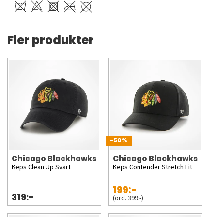
Fler produkter
-50%
Chicago Blackhawks
Chicago Blackhawks
Keps Clean Up Svart
Keps Contender Stretch Fit
199:-
319:-
(ord. 399:-)