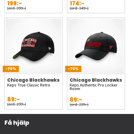
199:-
174:-
(ord. 399:-)
(ord. 349:-)
-70%
-70%
Chicago Blackhawks
Chicago Blackhawks
Keps True Classic Retro
Keps Authentic Pro Locker
Room
89:-
89:-
(ord. 299:-)
(ord. 299:-)
Få hjälp