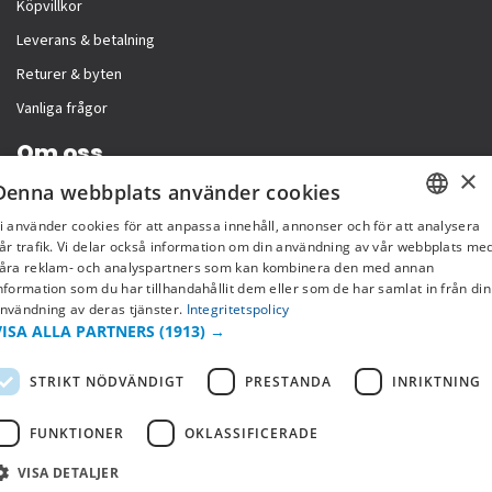
Köpvillkor
Leverans & betalning
Returer & byten
Vanliga frågor
Om oss
×
Denna webbplats använder cookies
Företagsinformation
i använder cookies för att anpassa innehåll, annonser och för att analysera
SWEDISH
år trafik. Vi delar också information om din användning av vår webbplats me
åra reklam- och analyspartners som kan kombinera den med annan
FI
nformation som du har tillhandahållit dem eller som de har samlat in från din
nvändning av deras tjänster.
Integritetspolicy
NO
VISA ALLA PARTNERS
(1913) →
STRIKT NÖDVÄNDIGT
PRESTANDA
INRIKTNING
FUNKTIONER
OKLASSIFICERADE
VISA DETALJER
Copyright © 2019 This site is Licensed to 377 Sport AB
Integritetspolicy
Cookies