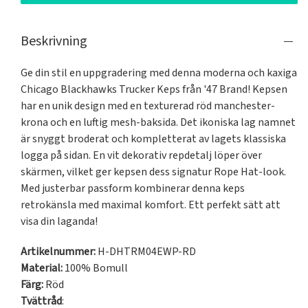
Beskrivning
Ge din stil en uppgradering med denna moderna och kaxiga 
Chicago Blackhawks Trucker Keps från '47 Brand! Kepsen 
har en unik design med en texturerad röd manchester-
krona och en luftig mesh-baksida. Det ikoniska lag namnet 
är snyggt broderat och kompletterat av lagets klassiska 
logga på sidan. En vit dekorativ repdetalj löper över 
skärmen, vilket ger kepsen dess signatur Rope Hat-look. 
Med justerbar passform kombinerar denna keps 
retrokänsla med maximal komfort. Ett perfekt sätt att 
visa din laganda!
Artikelnummer:
H-DHTRM04EWP-RD
Material:
100% Bomull
Färg:
Röd
Tvättråd
: