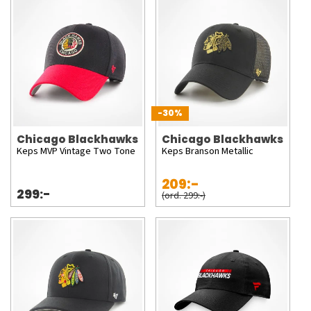
-30%
Chicago Blackhawks
Chicago Blackhawks
Keps MVP Vintage Two Tone
Keps Branson Metallic
209:-
299:-
(ord. 299:-)