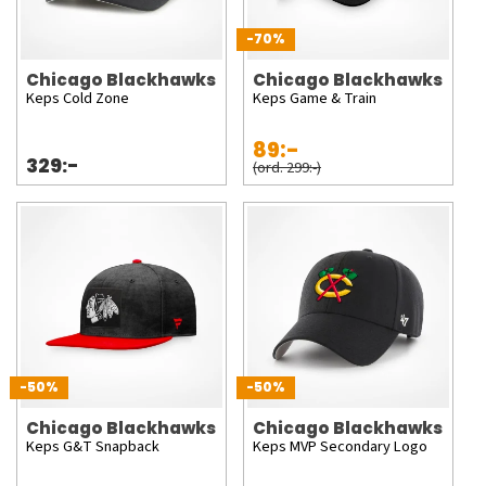
-70%
Chicago Blackhawks
Chicago Blackhawks
Keps Cold Zone
Keps Game & Train
89:-
329:-
(ord. 299:-)
-50%
-50%
Chicago Blackhawks
Chicago Blackhawks
Keps G&T Snapback
Keps MVP Secondary Logo