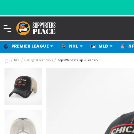
PREMIER LEAGUE
NHL
MLB
NF
NHL
Chicago Blackhawks
Keps Wabash Cap - Clean up