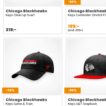
-50%
Chicago Blackhawks
Chicago Blackhaw
Keps Clean Up Svart
Keps Contender Stretch Fi
199:-
319:-
(ord. 399:-)
-70%
-50%
Chicago Blackhawks
Chicago Blackhaw
Keps Game & Train
Keps G&T Snapback