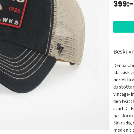
399:-
Beskriv
Denna Chi
klassisk v
perfekta a
du stöttar
vintage-i
den tvätt
start. CL
passform 
Säkra dig 
med en ti