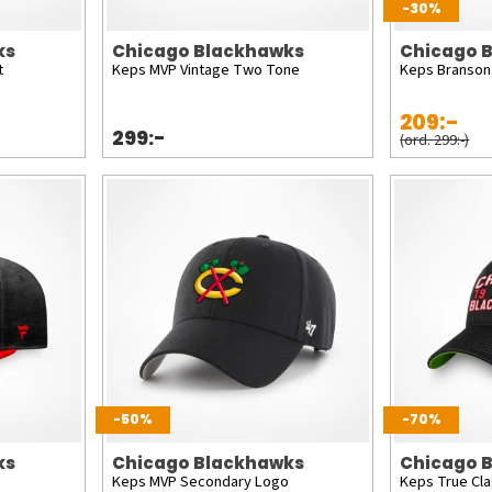
-30%
ks
Chicago Blackhawks
Chicago 
t
Keps MVP Vintage Two Tone
Keps Branson 
209:-
299:-
(ord. 299:-)
-50%
-70%
ks
Chicago Blackhawks
Chicago 
Keps MVP Secondary Logo
Keps True Cla