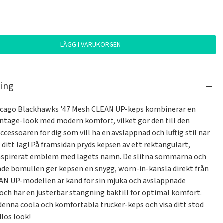
LÄGG I VARUKORGEN
ning
cago Blackhawks '47 Mesh CLEAN UP-keps kombinerar en 
intage-look med modern komfort, vilket gör den till den 
ccessoaren för dig som vill ha en avslappnad och luftig stil när 
 ditt lag! På framsidan pryds kepsen av ett rektangulärt, 
nspirerat emblem med lagets namn. De slitna sömmarna och 
ade bomullen ger kepsen en snygg, worn-in-känsla direkt från 
EAN UP-modellen är känd för sin mjuka och avslappnade 
och har en justerbar stängning baktill för optimal komfort. 
denna coola och komfortabla trucker-keps och visa ditt stöd 
dlös look!