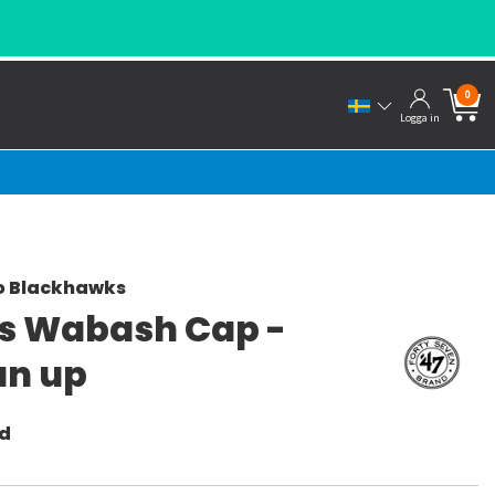
0
Logga in
o Blackhawks
s Wabash Cap -
an up
nd