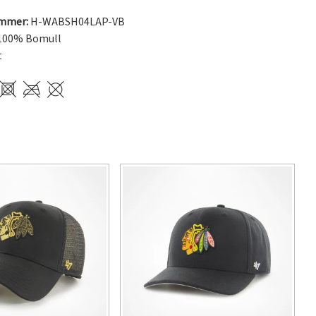
ummer:
H-WABSH04LAP-VB
100% Bomull
t