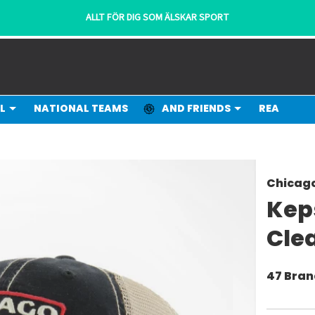
ALLT FÖR DIG SOM ÄLSKAR SPORT
L
NATIONAL TEAMS
AND FRIENDS
REA
Chicag
Kep
Cle
47 Bra