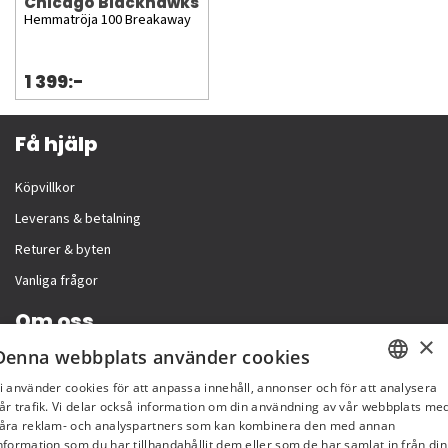
Chicago Blackhawks
Hemmatröja 100 Breakaway
1 399:-
Få hjälp
Köpvillkor
Leverans & betalning
Returer & byten
Vanliga frågor
Om oss
×
Denna webbplats använder cookies
Företagsinformation
i använder cookies för att anpassa innehåll, annonser och för att analysera
SWEDISH
år trafik. Vi delar också information om din användning av vår webbplats me
åra reklam- och analyspartners som kan kombinera den med annan
FI
nformation som du har tillhandahållit dem eller som de har samlat in från din