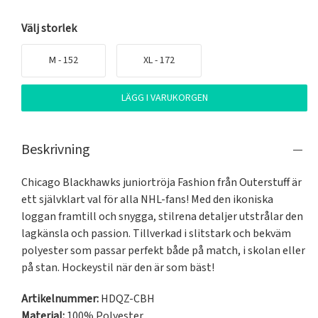
Välj storlek
M - 152
XL - 172
LÄGG I VARUKORGEN
Beskrivning
Chicago Blackhawks juniortröja Fashion från Outerstuff är 
ett självklart val för alla NHL-fans! Med den ikoniska 
loggan framtill och snygga, stilrena detaljer utstrålar den 
lagkänsla och passion. Tillverkad i slitstark och bekväm 
polyester som passar perfekt både på match, i skolan eller 
på stan. Hockeystil när den är som bäst!
Artikelnummer:
HDQZ-CBH
Material:
100% Polyester