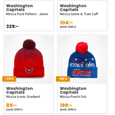
Washington
Washington
Capitals
Capitals
Mössa Puck Pattern - Junior
Mössa Game & Train Cuff
104:-
329:-
(ord. 349:-)
-70%
-50%
Washington
Washington
Capitals
Capitals
Mössa Iconic Gradient
Mössa Punch Out
89:-
199:-
(ord. 299:-)
(ord. 399:-)