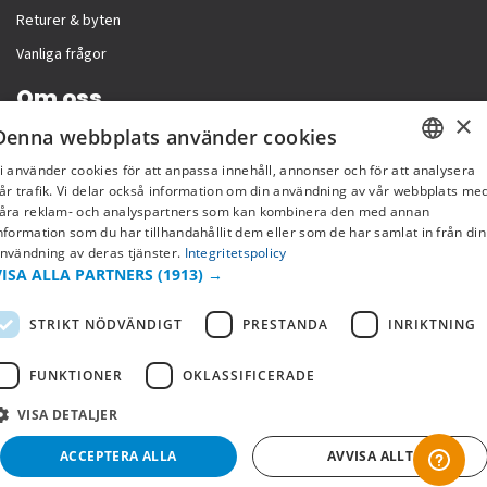
Returer & byten
Vanliga frågor
Om oss
×
Denna webbplats använder cookies
Företagsinformation
i använder cookies för att anpassa innehåll, annonser och för att analysera
SWEDISH
år trafik. Vi delar också information om din användning av vår webbplats me
åra reklam- och analyspartners som kan kombinera den med annan
FI
nformation som du har tillhandahållit dem eller som de har samlat in från din
nvändning av deras tjänster.
Integritetspolicy
NO
VISA ALLA PARTNERS
(1913) →
STRIKT NÖDVÄNDIGT
PRESTANDA
INRIKTNING
FUNKTIONER
OKLASSIFICERADE
VISA DETALJER
Copyright © 2019 This site is Licensed to 377 Sport AB
Integritetspolicy
Cookies
ACCEPTERA ALLA
AVVISA ALLT