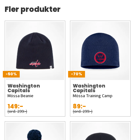
Fler produkter
-50%
-70%
Washington
Washington
Capitals
Capitals
Mössa Beanie
Mössa Training Camp
149:-
89:-
(ord. 299:-)
(ord. 299:-)