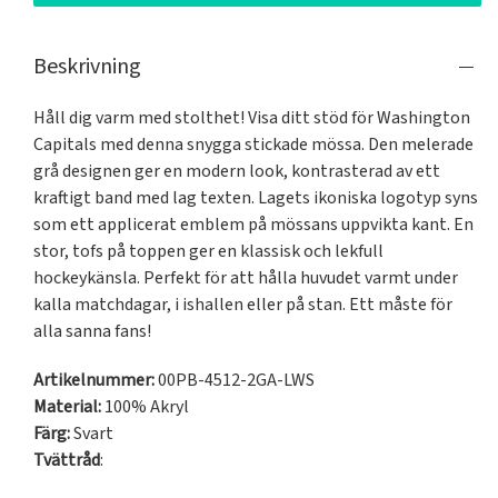
Beskrivning
Håll dig varm med stolthet! Visa ditt stöd för Washington 
Capitals med denna snygga stickade mössa. Den melerade 
grå designen ger en modern look, kontrasterad av ett 
kraftigt band med lag texten. Lagets ikoniska logotyp syns 
som ett applicerat emblem på mössans uppvikta kant. En 
stor, tofs på toppen ger en klassisk och lekfull 
hockeykänsla. Perfekt för att hålla huvudet varmt under 
kalla matchdagar, i ishallen eller på stan. Ett måste för 
alla sanna fans!
Artikelnummer:
00PB-4512-2GA-LWS
Material:
100% Akryl
Färg:
Svart
Tvättråd
: