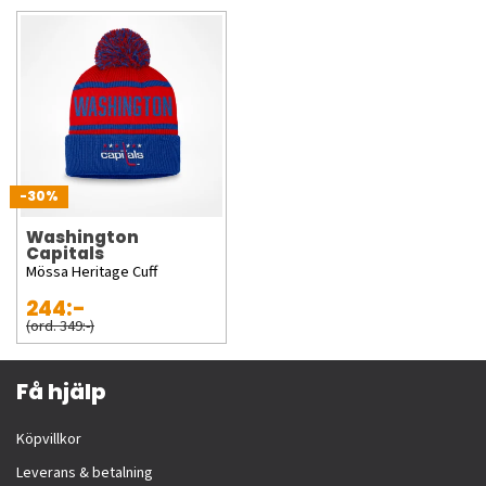
-30%
Washington
Capitals
Mössa Heritage Cuff
244:-
(ord. 349:-)
Få hjälp
Köpvillkor
Leverans & betalning