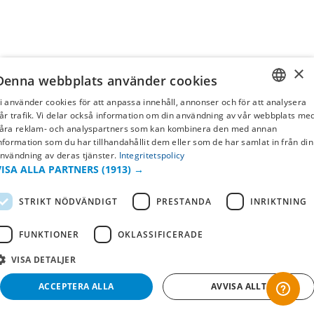
×
Denna webbplats använder cookies
i använder cookies för att anpassa innehåll, annonser och för att analysera
SWEDISH
år trafik. Vi delar också information om din användning av vår webbplats me
åra reklam- och analyspartners som kan kombinera den med annan
FI
nformation som du har tillhandahållit dem eller som de har samlat in från din
nvändning av deras tjänster.
Integritetspolicy
NO
VISA ALLA PARTNERS
(1913) →
STRIKT NÖDVÄNDIGT
PRESTANDA
INRIKTNING
FUNKTIONER
OKLASSIFICERADE
VISA DETALJER
ACCEPTERA ALLA
AVVISA ALLT