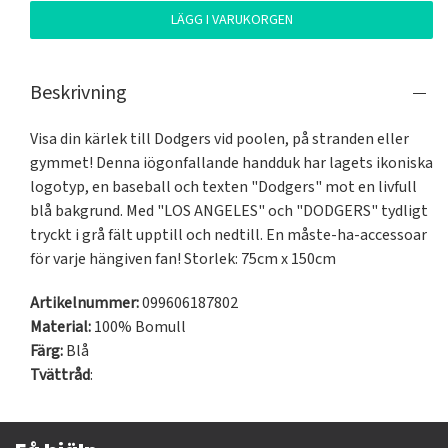
LÄGG I VARUKORGEN
Beskrivning
Visa din kärlek till Dodgers vid poolen, på stranden eller 
gymmet! Denna iögonfallande handduk har lagets ikoniska 
logotyp, en baseball och texten "Dodgers" mot en livfull 
blå bakgrund. Med "LOS ANGELES" och "DODGERS" tydligt 
tryckt i grå fält upptill och nedtill. En måste-ha-accessoar 
för varje hängiven fan! Storlek: 75cm x 150cm
Artikelnummer:
099606187802
Material:
100% Bomull
Färg:
Blå
Tvättråd
: