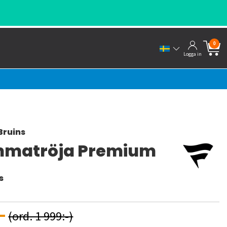
0
Logga in
Bruins
matröja Premium
s
:-
(ord. 1 999:-)