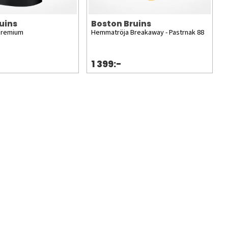
uins
Boston Bruins
Premium
Hemmatröja Breakaway - Pastrnak 88
1 399:-