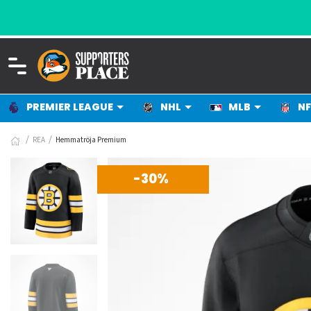
PREMIER LEAGUE
NHL
MLB
NF
REA
Hemmatröja Premium
-30%