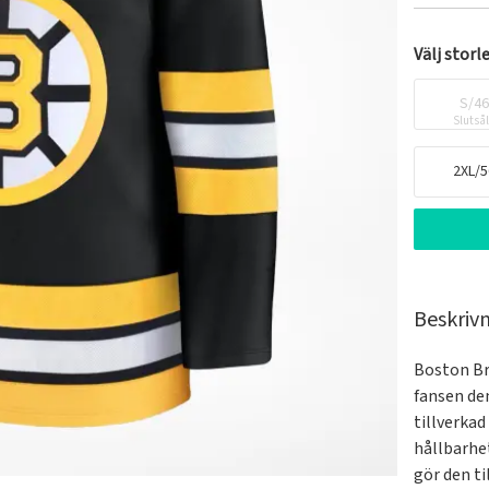
Välj storl
S/4
Slutså
2XL/5
Beskriv
Boston Br
fansen den
tillverka
hållbarhe
gör den ti