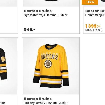
-30%
Boston Bruins
Boston Br
Nya Matchtröja Hemma - Junior
Hemmatröja 
1 399:-
949:-
(ord. 1 999:-)
Boston Bruins
nior
Hockey Jersey Fashion - Junior