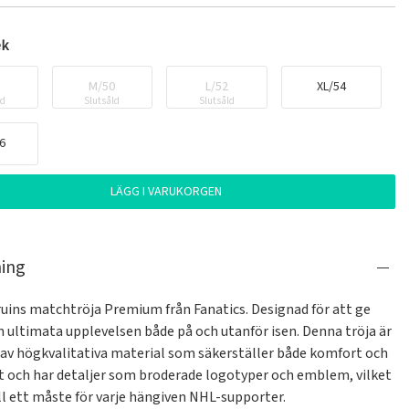
ek
6
M/50
L/52
XL/54
ld
Slutsåld
Slutsåld
6
LÄGG I VARUKORGEN
ning
uins matchtröja Premium från Fanatics. Designad för att ge 
 ultimata upplevelsen både på och utanför isen. Denna tröja är 
d av högkvalitativa material som säkerställer både komfort och 
t och har detaljer som broderade logotyper och emblem, vilket 
ll ett måste för varje hängiven NHL-supporter.