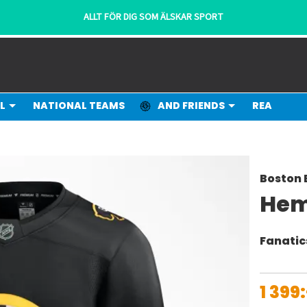
ALLT FÖR DIG SOM ÄLSKAR SPORT
L
NATIONAL TEAMS
AND FRIENDS
REA
Boston 
Hem
Fanatic
1 399