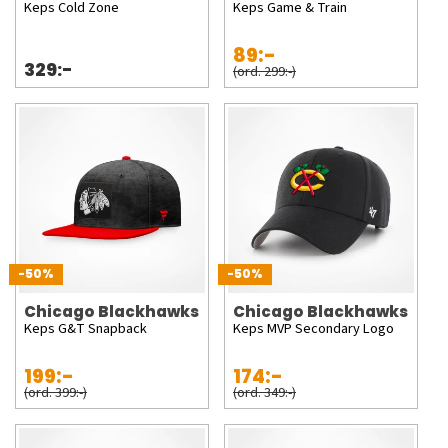
Keps Cold Zone
Keps Game & Train
89:-
329:-
(ord. 299:-)
-50%
-50%
Chicago Blackhawks
Chicago Blackhawks
Keps G&T Snapback
Keps MVP Secondary Logo
199:-
174:-
(ord. 399:-)
(ord. 349:-)