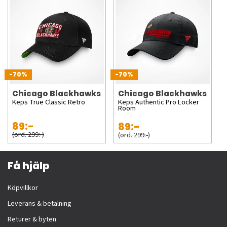
-70%
-70%
Chicago Blackhawks
Chicago Blackhawks
Keps True Classic Retro
Keps Authentic Pro Locker
Room
89:-
89:-
(ord. 299:-)
(ord. 299:-)
Få hjälp
Köpvillkor
Leverans & betalning
Returer & byten