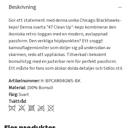
Beskrivning
Gör ett statement med denna unika Chicago Blackhawks-
keps! Denna svarta "47 Clean Up"-keps kombinerar den 
ikoniska retro-loggan med en modern, avslappnad 
passform. Den verkliga höjdpunkten? Ett snyggt 
kamouflagemönster som döljer sig på undersidan av 
skärmen, redo att upptäckas. Tillverkad i bekvämt 
bomullstyg med en justerbar rem för perfekt passform. 
Ett måste för fans som älskar dolda detaljer och tidlös stil.
Artikelnummer:
H-BPCAM04GWS-BK
Material:
100% Bomull
Färg:
Svart
Tvättråd
:
Fler produkter