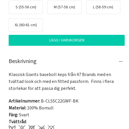
S (55-56 cm)
M (57-58 cm)
L (58-59 cm)
XL (60-61 cm)
LÄGG I VARUKORGEN
Beskrivning
Klassisk Giants baseboll keps från 47 Brands med en 
tvättad look och med en fitted passform.  Finns i flera 
storlekar för att passa dig perfekt. 
Artikelnummer:
B-CLSSC22GWF-BK
Material:
100% Bomull
Färg:
Svart
Tvättråd
: