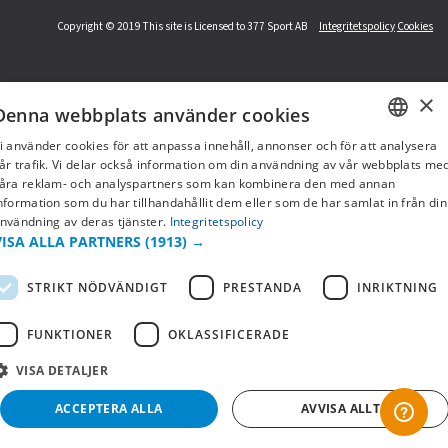
Copyright © 2019 This site is Licensed to 377 Sport AB
Integritetspolicy
Cookies
×
Denna webbplats använder cookies
i använder cookies för att anpassa innehåll, annonser och för att analysera
SWEDISH
år trafik. Vi delar också information om din användning av vår webbplats me
åra reklam- och analyspartners som kan kombinera den med annan
FI
nformation som du har tillhandahållit dem eller som de har samlat in från din
nvändning av deras tjänster.
Integritetspolicy
NO
VISA ALLA PARTNERS
(1913) →
STRIKT NÖDVÄNDIGT
PRESTANDA
INRIKTNING
FUNKTIONER
OKLASSIFICERADE
VISA DETALJER
ACCEPTERA ALLA
AVVISA ALLT