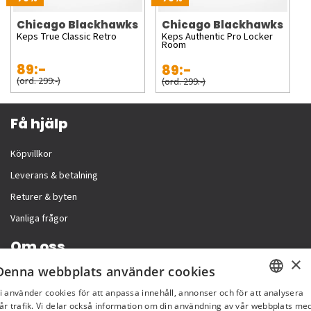
Chicago Blackhawks
Chicago Blackhawks
Keps True Classic Retro
Keps Authentic Pro Locker
Room
89:-
89:-
(ord. 299:-)
(ord. 299:-)
Få hjälp
Köpvillkor
Leverans & betalning
Returer & byten
Vanliga frågor
Om oss
×
Denna webbplats använder cookies
Företagsinformation
i använder cookies för att anpassa innehåll, annonser och för att analysera
SWEDISH
år trafik. Vi delar också information om din användning av vår webbplats me