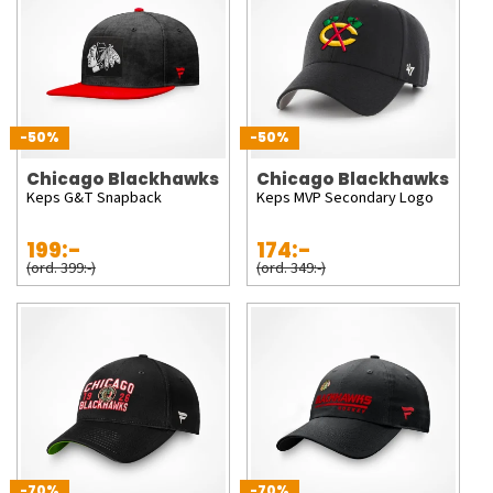
-50%
-50%
Chicago Blackhawks
Chicago Blackhawks
Keps G&T Snapback
Keps MVP Secondary Logo
199:-
174:-
(ord. 399:-)
(ord. 349:-)
-70%
-70%