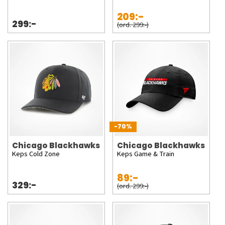
209:-
299:-
(ord. 299:-)
-70%
Chicago Blackhawks
Chicago Blackhawks
Keps Cold Zone
Keps Game & Train
89:-
329:-
(ord. 299:-)