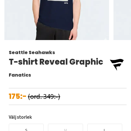
Seattle Seahawks
T-shirt Reveal Graphic
Fanatics
175:-
(ord. 349:-)
Välj storlek
S
M
L