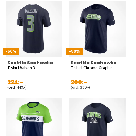
-50%
-50%
Seattle Seahawks
Seattle Seahawks
T-shirt Wilson 3
T-shirt Chrome Graphic
224:-
200:-
(ord. 449:-)
(ord. 399:-)