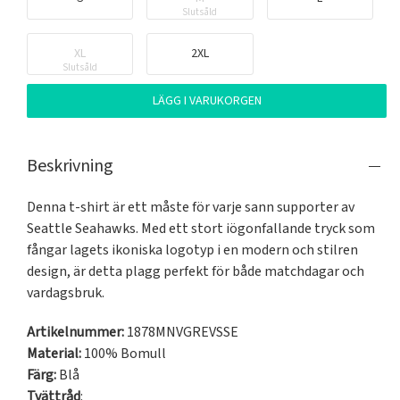
Slutsåld
XL
2XL
Slutsåld
LÄGG I VARUKORGEN
Beskrivning
Denna t-shirt är ett måste för varje sann supporter av 
Seattle Seahawks. Med ett stort iögonfallande tryck som 
fångar lagets ikoniska logotyp i en modern och stilren 
design, är detta plagg perfekt för både matchdagar och 
vardagsbruk.
Artikelnummer:
1878MNVGREVSSE
Material:
100% Bomull
Färg:
Blå
Tvättråd
: