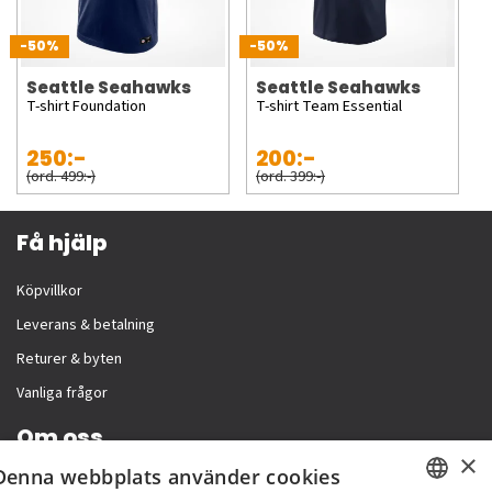
-50%
-50%
Seattle Seahawks
Seattle Seahawks
T-shirt Foundation
T-shirt Team Essential
250:-
200:-
(ord. 499:-)
(ord. 399:-)
Få hjälp
Köpvillkor
Leverans & betalning
Returer & byten
Vanliga frågor
Om oss
×
Denna webbplats använder cookies
Företagsinformation