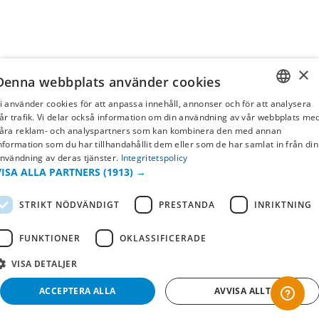
×
Denna webbplats använder cookies
i använder cookies för att anpassa innehåll, annonser och för att analysera
SWEDISH
år trafik. Vi delar också information om din användning av vår webbplats me
åra reklam- och analyspartners som kan kombinera den med annan
FI
nformation som du har tillhandahållit dem eller som de har samlat in från din
nvändning av deras tjänster.
Integritetspolicy
NO
VISA ALLA PARTNERS
(1913) →
STRIKT NÖDVÄNDIGT
PRESTANDA
INRIKTNING
FUNKTIONER
OKLASSIFICERADE
VISA DETALJER
ACCEPTERA ALLA
AVVISA ALLT