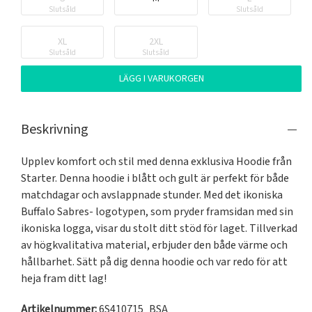
Slutsåld
Slutsåld
XL
2XL
Slutsåld
Slutsåld
LÄGG I VARUKORGEN
Beskrivning
Upplev komfort och stil med denna exklusiva Hoodie från 
Starter. Denna hoodie i blått och gult är perfekt för både 
matchdagar och avslappnade stunder. Med det ikoniska 
Buffalo Sabres- logotypen, som pryder framsidan med sin 
ikoniska logga, visar du stolt ditt stöd för laget. Tillverkad 
av högkvalitativa material, erbjuder den både värme och 
hållbarhet. Sätt på dig denna hoodie och var redo för att 
heja fram ditt lag!
Artikelnummer:
6S410715_BSA