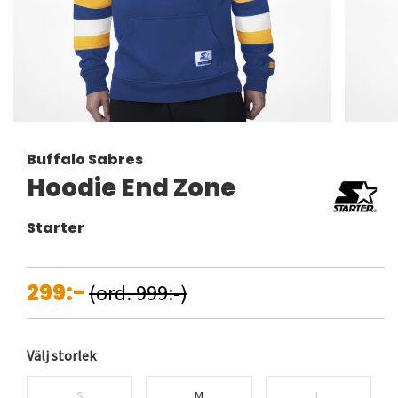
Buffalo Sabres
Hoodie End Zone
Starter
299:-
(ord. 999:-)
Välj storlek
S
M
L