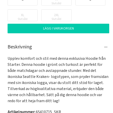
Slutsåld
XL
2XL
Slutsåld
Slutsåld
LÄGG I VARUKORGEN
Beskrivning
Upplev komfort och stil med denna exklusiva Hoodie från 
Starter. Denna hoodie i grönt och turkost är perfekt för 
både matchdagar och avslappnade stunder. Med det 
ikoniska Seattle Kraken- logotypen, som pryder framsidan 
med sin ikoniska logga, visar du stolt ditt stöd för laget. 
Tillverkad av högkvalitativa material, erbjuder den både 
värme och hållbarhet. Sätt på dig denna hoodie och var 
redo för att heja fram ditt lag!
Artikelnummer:
6S410715_SKR