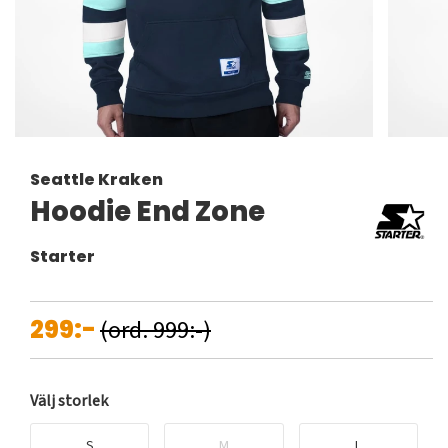
Seattle Kraken
Hoodie End Zone
Starter
299:-
(ord. 999:-)
Välj storlek
S
M
L