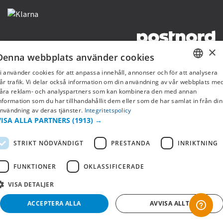
×
Denna webbplats använder cookies
Copyright © 2019 This site is Licensed to 377 Sport AB
Integritetspolicy
Cookies
i använder cookies för att anpassa innehåll, annonser och för att analysera
SWEDISH
år trafik. Vi delar också information om din användning av vår webbplats me
åra reklam- och analyspartners som kan kombinera den med annan
FI
nformation som du har tillhandahållit dem eller som de har samlat in från din
nvändning av deras tjänster.
Integritetspolicy
NO
VISA ALLA PARTNERS
(1913) →
STRIKT NÖDVÄNDIGT
PRESTANDA
INRIKTNING
FUNKTIONER
OKLASSIFICERADE
VISA DETALJER
ACCEPTERA ALLA
AVVISA ALLT