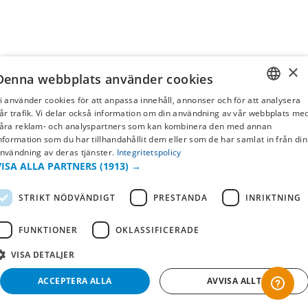
×
Denna webbplats använder cookies
i använder cookies för att anpassa innehåll, annonser och för att analysera
SWEDISH
år trafik. Vi delar också information om din användning av vår webbplats me
åra reklam- och analyspartners som kan kombinera den med annan
FI
nformation som du har tillhandahållit dem eller som de har samlat in från din
nvändning av deras tjänster.
Integritetspolicy
NO
VISA ALLA PARTNERS
(1913) →
STRIKT NÖDVÄNDIGT
PRESTANDA
INRIKTNING
FUNKTIONER
OKLASSIFICERADE
VISA DETALJER
ACCEPTERA ALLA
AVVISA ALLT