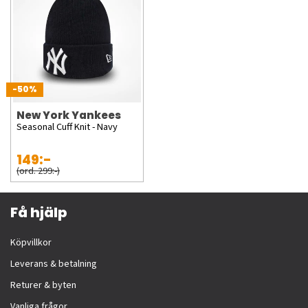
-50%
New York Yankees
Seasonal Cuff Knit - Navy
149:-
(ord. 299:-)
Få hjälp
Köpvillkor
Leverans & betalning
Returer & byten
Vanliga frågor