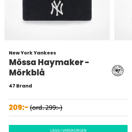
New York Yankees
Mössa Haymaker -
Mörkblå
47 Brand
209:-
(ord. 299:-)
LÄGG I VARUKORGEN