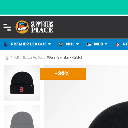
PREMIER LEAGUE
NHL
MLB
NF
MLB
Boston Red Sox
Mössa Haymaker - Mörkblå
-30%