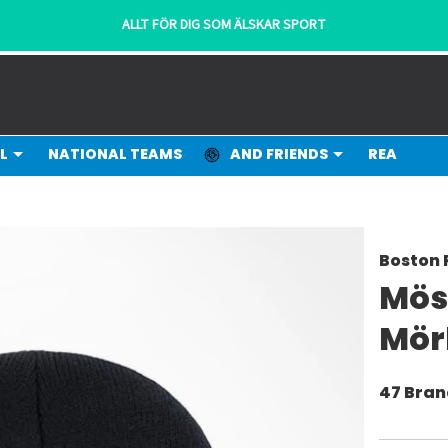
ALLT FÖR DIG SOM ÄLSKAR SPORT
L
NATIONAL TEAMS
AND FRIENDS
REA
Boston 
Mös
Mör
47 Bra