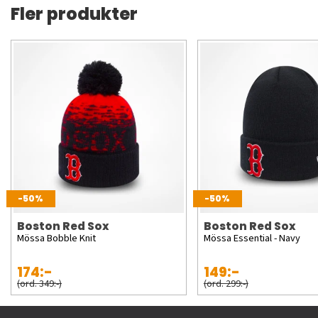
Fler produkter
-50%
-50%
Boston Red Sox
Boston Red Sox
Mössa Bobble Knit
Mössa Essential - Navy
174:-
149:-
(ord. 349:-)
(ord. 299:-)