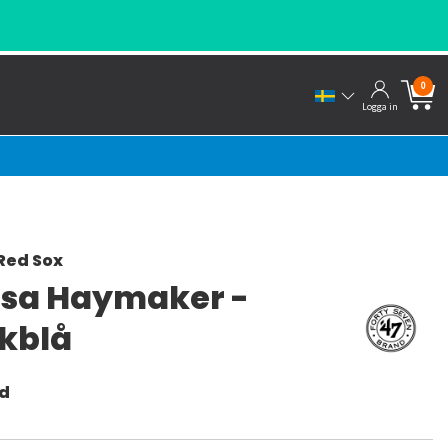
0
Logga in
Red Sox
sa Haymaker -
kblå
nd