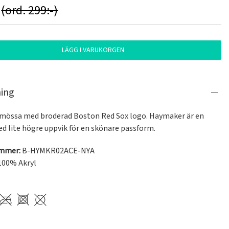
(ord. 299:-)
LÄGG I VARUKORGEN
ning
 mössa med broderad Boston Red Sox logo. Haymaker är en 
d lite högre uppvik för en skönare passform.
ummer:
B-HYMKR02ACE-NYA
100% Akryl