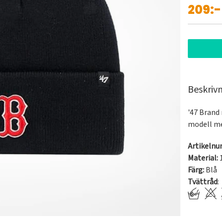
209:-
Beskriv
'47 Brand
modell me
Artikeln
Material:
Färg:
Blå
Tvättråd
: