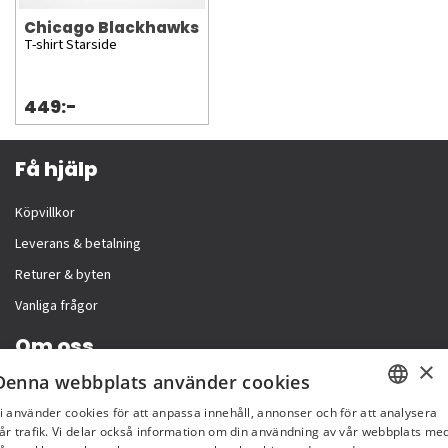
Chicago Blackhawks
T-shirt Starside
449:-
Få hjälp
Köpvillkor
Leverans & betalning
Returer & byten
Vanliga frågor
Om oss
×
Denna webbplats använder cookies
Företagsinformation
i använder cookies för att anpassa innehåll, annonser och för att analysera
SWEDISH
år trafik. Vi delar också information om din användning av vår webbplats me