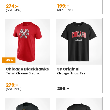
199:-
274:-
(ord. 399:-)
(ord. 549:-)
-30%
Chicago Blackhawks
SP Original
T-shirt Chrome Graphic
Chicago Illinois Tee
279:-
299:-
(ord. 399:-)