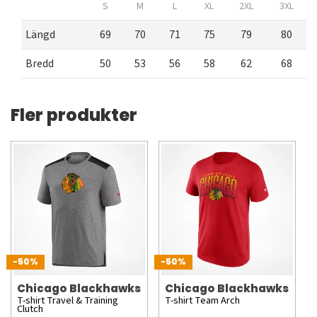
S
M
L
XL
2XL
3XL
Längd
69
70
71
75
79
80
Bredd
50
53
56
58
62
68
Fler produkter
-50%
-50%
Chicago Blackhawks
Chicago Blackhawks
T-shirt Travel & Training
T-shirt Team Arch
Clutch