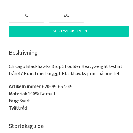
XL
2XL
LÄGG I VARUKORGEN
Beskrivning
Chicago Blackhawks Drop Shoulder Heavyweight t-shirt 
från 47 Brand med snyggt Blackhawks print på bröstet.
Artikelnummer:
620699-667549
Material:
100% Bomull
Färg:
Svart
Tvättråd
:
Storleksguide