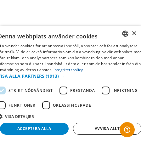
×
Denna webbplats använder cookies
i använder cookies för att anpassa innehåll, annonser och för att analysera
SWEDISH
år trafik. Vi delar också information om din användning av vår webbplats me
åra reklam- och analyspartners som kan kombinera den med annan
FI
nformation som du har tillhandahållit dem eller som de har samlat in från din
nvändning av deras tjänster.
Integritetspolicy
NO
VISA ALLA PARTNERS
(1913) →
STRIKT NÖDVÄNDIGT
PRESTANDA
INRIKTNING
FUNKTIONER
OKLASSIFICERADE
VISA DETALJER
ACCEPTERA ALLA
AVVISA ALLT