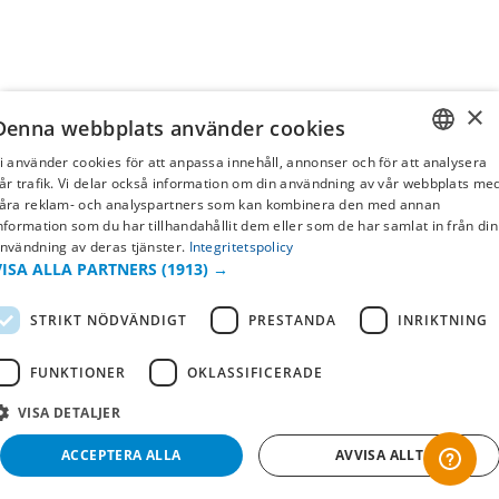
×
Denna webbplats använder cookies
i använder cookies för att anpassa innehåll, annonser och för att analysera
SWEDISH
år trafik. Vi delar också information om din användning av vår webbplats me
åra reklam- och analyspartners som kan kombinera den med annan
FI
nformation som du har tillhandahållit dem eller som de har samlat in från din
nvändning av deras tjänster.
Integritetspolicy
NO
VISA ALLA PARTNERS
(1913) →
STRIKT NÖDVÄNDIGT
PRESTANDA
INRIKTNING
FUNKTIONER
OKLASSIFICERADE
VISA DETALJER
ACCEPTERA ALLA
AVVISA ALLT