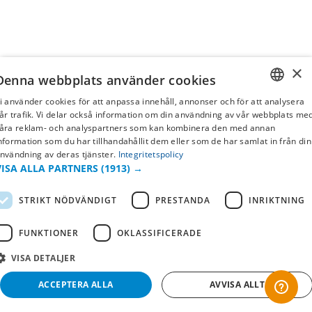
×
Denna webbplats använder cookies
i använder cookies för att anpassa innehåll, annonser och för att analysera
SWEDISH
år trafik. Vi delar också information om din användning av vår webbplats me
åra reklam- och analyspartners som kan kombinera den med annan
FI
nformation som du har tillhandahållit dem eller som de har samlat in från din
nvändning av deras tjänster.
Integritetspolicy
NO
VISA ALLA PARTNERS
(1913) →
STRIKT NÖDVÄNDIGT
PRESTANDA
INRIKTNING
FUNKTIONER
OKLASSIFICERADE
VISA DETALJER
ACCEPTERA ALLA
AVVISA ALLT