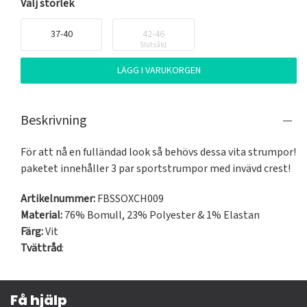
Välj storlek
37-40
42-46
Slutsåld
LÄGG I VARUKORGEN
Beskrivning
För att nå en fulländad look så behövs dessa vita strumpor! 
Artikelnummer:
FBSSOXCH009
Material:
76% Bomull, 23% Polyester & 1% Elastan
Färg:
Vit
Tvättråd
:
Få hjälp