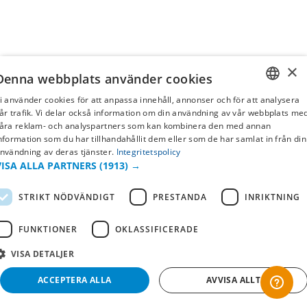
×
Denna webbplats använder cookies
i använder cookies för att anpassa innehåll, annonser och för att analysera
SWEDISH
år trafik. Vi delar också information om din användning av vår webbplats me
åra reklam- och analyspartners som kan kombinera den med annan
FI
nformation som du har tillhandahållit dem eller som de har samlat in från din
nvändning av deras tjänster.
Integritetspolicy
NO
VISA ALLA PARTNERS
(1913) →
STRIKT NÖDVÄNDIGT
PRESTANDA
INRIKTNING
FUNKTIONER
OKLASSIFICERADE
VISA DETALJER
ACCEPTERA ALLA
AVVISA ALLT