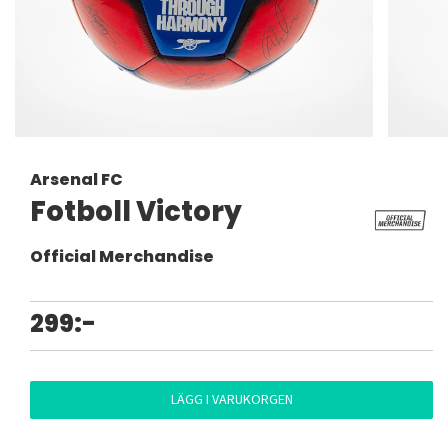
Arsenal FC
Fotboll Victory
Official Merchandise
299:-
LÄGG I VARUKORGEN