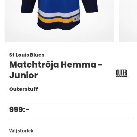
St Louis Blues
Matchtröja Hemma -
Junior
Outerstuff
999:-
Välj storlek