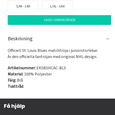
S/M - 140
L/XL - 164
LÄGG I VARUKORGEN
Beskrivning
Officiell St. Louis Blues matchtröja i juniorstorlekar.

Är den officiella fantröjan med original NHL-design.
Artikelnummer:
EK5BSHCAC-BLS
Material:
100% Polyester
Färg:
Blå
Tvättråd
:
Få hjälp