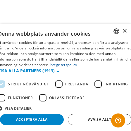
×
Denna webbplats använder cookies
i använder cookies för att anpassa innehåll, annonser och för att analysera
SWEDISH
år trafik. Vi delar också information om din användning av vår webbplats me
åra reklam- och analyspartners som kan kombinera den med annan
FI
nformation som du har tillhandahållit dem eller som de har samlat in från din
nvändning av deras tjänster.
Integritetspolicy
NO
VISA ALLA PARTNERS
(1913) →
STRIKT NÖDVÄNDIGT
PRESTANDA
INRIKTNING
FUNKTIONER
OKLASSIFICERADE
VISA DETALJER
ACCEPTERA ALLA
AVVISA ALLT