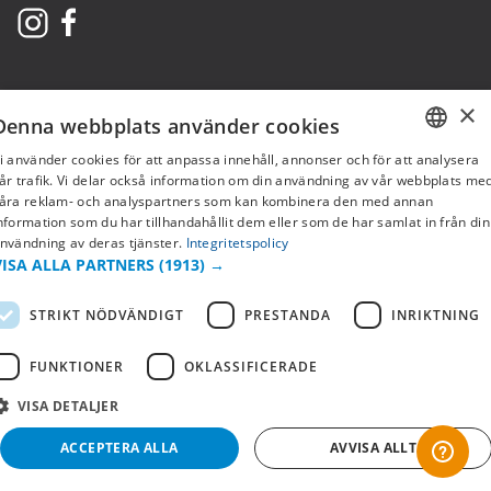
×
Denna webbplats använder cookies
i använder cookies för att anpassa innehåll, annonser och för att analysera
SWEDISH
år trafik. Vi delar också information om din användning av vår webbplats me
åra reklam- och analyspartners som kan kombinera den med annan
FI
nformation som du har tillhandahållit dem eller som de har samlat in från din
Copyright © 2019 This site is Licensed to 377 Sport AB
Integritetspolicy
Cookies
nvändning av deras tjänster.
Integritetspolicy
NO
VISA ALLA PARTNERS
(1913) →
STRIKT NÖDVÄNDIGT
PRESTANDA
INRIKTNING
FUNKTIONER
OKLASSIFICERADE
VISA DETALJER
ACCEPTERA ALLA
AVVISA ALLT