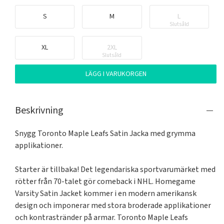
S
M
L
Slutsåld
XL
2XL
Slutsåld
LÄGG I VARUKORGEN
Beskrivning
Snygg Toronto Maple Leafs Satin Jacka med grymma 
applikationer. 

Starter är tillbaka! Det legendariska sportvarumärket med 
rötter från 70-talet gör comeback i NHL. Homegame 
Varsity Satin Jacket kommer i en modern amerikansk 
design och imponerar med stora broderade applikationer 
och kontrastränder på armar. Toronto Maple Leafs 