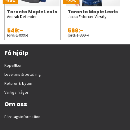
-50%
-70%
Toronto Maple Leafs
Toronto Maple Leafs
Anorak Defender
Jacka Enforcer Varsity
549:-
569:-
(ord. 1 099:-)
(ord. 1 899:-)
Få hjälp
Köpvillkor
Leverans & betalning
Returer & byten
Vanliga frågor
Om oss
Företagsinformation