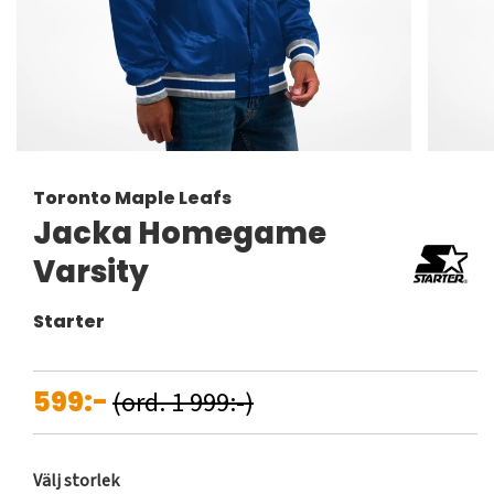
Toronto Maple Leafs
Jacka Homegame
Varsity
Starter
599:-
(ord. 1 999:-)
Välj storlek