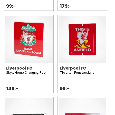
99:-
179:-
Liverpool FC
Liverpool FC
Skylt Home Changing Room
TIA Liten Fönsterskylt
149:-
99:-