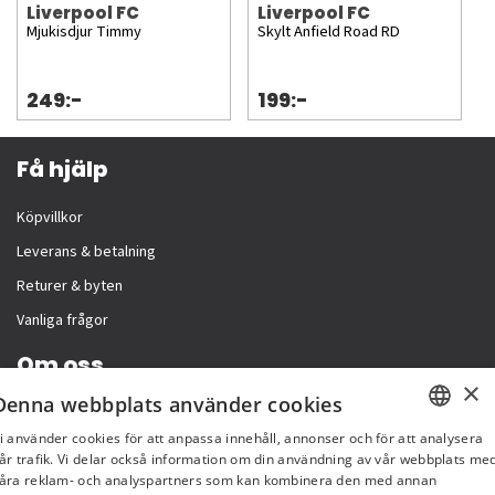
Liverpool FC
Liverpool FC
Mjukisdjur Timmy
Skylt Anfield Road RD
249:-
199:-
Få hjälp
Köpvillkor
Leverans & betalning
Returer & byten
Vanliga frågor
Om oss
×
Denna webbplats använder cookies
Företagsinformation
i använder cookies för att anpassa innehåll, annonser och för att analysera
SWEDISH
år trafik. Vi delar också information om din användning av vår webbplats me
åra reklam- och analyspartners som kan kombinera den med annan
FI