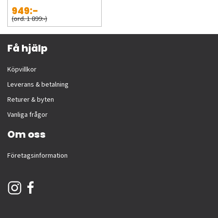
949:-
(ord. 1 899:-)
Få hjälp
Köpvillkor
Leverans & betalning
Returer & byten
Vanliga frågor
Om oss
Företagsinformation