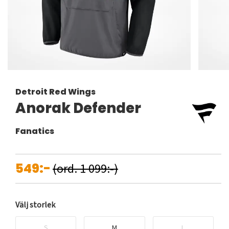
Detroit Red Wings
Anorak Defender
Fanatics
549:-
(ord. 1 099:-)
Välj storlek
S
M
L