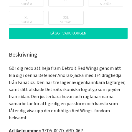
Slutsåld
Slutsåld
XL
2XL
Slutsåld
Slutsåld
LÄGG I VARUKORGEN
Beskrivning
Gör dig redo att heja fram Detroit Red Wings genom att 
klä dig i denna Defender Anorak-jacka med 1/4 dragkedja 
från Fanatics. Den har tre lager av igenkännbara lagfärger, 
samt ditt älskade Detroits ikoniska logotyp som pryder 
framsidan. Den justerbara huvan och raglanärmarna 
samarbetar för att ge dig en passform och känsla som 
låter dig visa upp din orubbliga Red Wings-fandom 
bekvämt.
Artikelnummer:
3ZD5-007D-VRD-06P