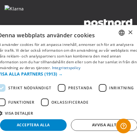
×
Denna webbplats använder cookies
Copyright © 2019 This site is Licensed to 377 Sport AB
Integritetspolicy
Cookies
i använder cookies för att anpassa innehåll, annonser och för att analysera
SWEDISH
år trafik. Vi delar också information om din användning av vår webbplats me
åra reklam- och analyspartners som kan kombinera den med annan
FI
nformation som du har tillhandahållit dem eller som de har samlat in från din
nvändning av deras tjänster.
Integritetspolicy
NO
VISA ALLA PARTNERS
(1913) →
STRIKT NÖDVÄNDIGT
PRESTANDA
INRIKTNING
FUNKTIONER
OKLASSIFICERADE
VISA DETALJER
ACCEPTERA ALLA
AVVISA ALLT