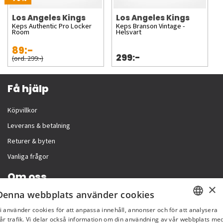
Los Angeles Kings
Los Angeles Kings
Keps Authentic Pro Locker
Keps Branson Vintage -
Room
Helsvart
89:-
299:-
(ord. 299:-)
Få hjälp
Köpvillkor
Leverans & betalning
Returer & byten
Vanliga frågor
Om oss
×
Denna webbplats använder cookies
Företagsinformation
i använder cookies för att anpassa innehåll, annonser och för att analysera
SWEDISH
år trafik. Vi delar också information om din användning av vår webbplats me