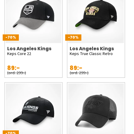
-70%
-70%
Los Angeles Kings
Los Angeles Kings
Keps Core 22
Keps True Classic Retro
89:-
89:-
(ord. 299:-)
(ord. 299:-)
-70%