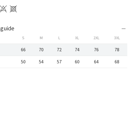
sguide
S
M
L
XL
2XL
3XL
66
70
72
74
76
78
50
54
57
60
64
68