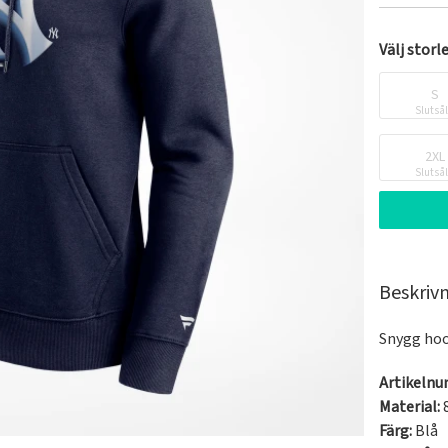
Välj storl
S
Slutså
2XL
Slutså
Beskriv
Snygg hoo
Artikeln
Material:
Färg:
Blå