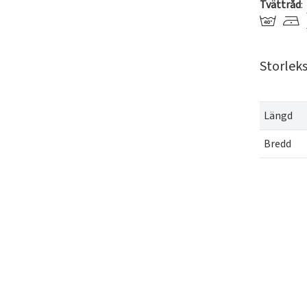
Tvättråd
:
Storlek
Längd
Bredd