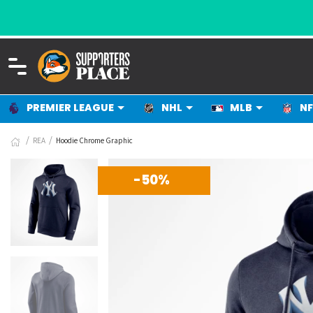
PREMIER LEAGUE
NHL
MLB
NF
REA
Hoodie Chrome Graphic
-50%