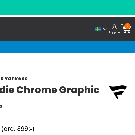
0
Logga in
rk Yankees
die Chrome Graphic
s
-
(ord. 899:-)