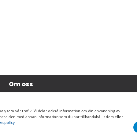
Om oss
Företagsinformation
nalysera vår trafik. Vi delar också information om din användning av
era den med annan information som du har tillhandahållit dem eller
etspolicy