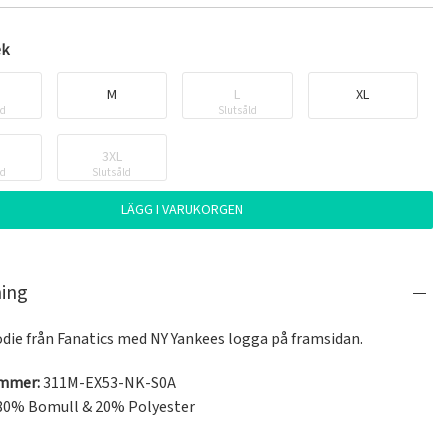
ek
M
L
XL
ld
Slutsåld
3XL
ld
Slutsåld
LÄGG I VARUKORGEN
ning
die från Fanatics med NY Yankees logga på framsidan.
ummer:
311M-EX53-NK-S0A
80% Bomull & 20% Polyester