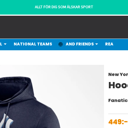
ALLT FÖR DIG SOM ÄLSKAR SPORT
L
NATIONAL TEAMS
AND FRIENDS
REA
New Yo
Hoo
Fanatic
449: