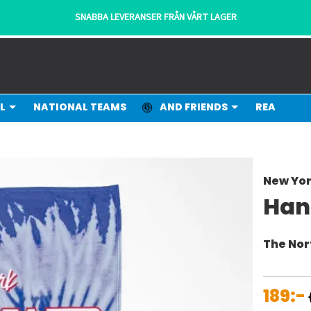
SNABBA LEVERANSER FRÅN VÅRT LAGER
L
NATIONAL TEAMS
AND FRIENDS
REA
New Yor
Han
The No
189:-