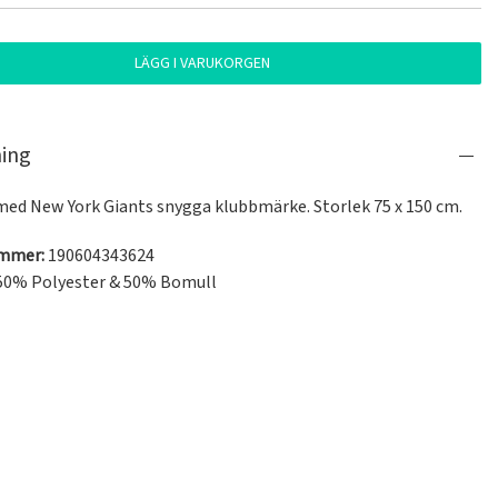
LÄGG I VARUKORGEN
ning
ed New York Giants snygga klubbmärke. Storlek 75 x 150 cm.
ummer:
190604343624
50% Polyester & 50% Bomull