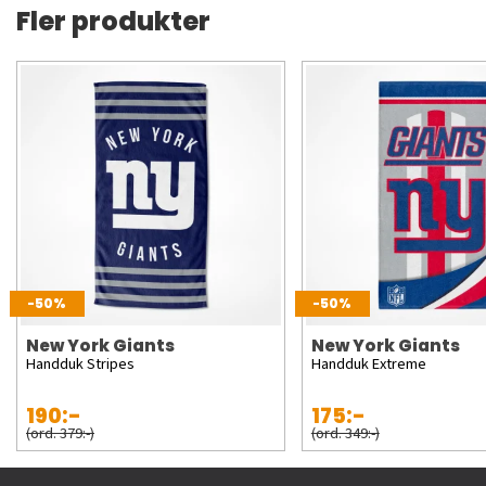
Fler produkter
-50%
-50%
New York Giants
New York Giants
Handduk Stripes
Handduk Extreme
190:-
175:-
(ord. 379:-)
(ord. 349:-)