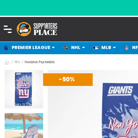
PREMIER LEAGUE
NHL
MLB
NF
REA
Handduk Psychedelic
-50%