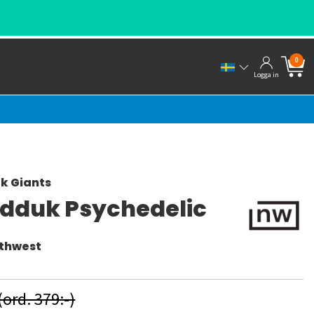
0
Logga in
k Giants
dduk Psychedelic
rthwest
(ord. 379:-)