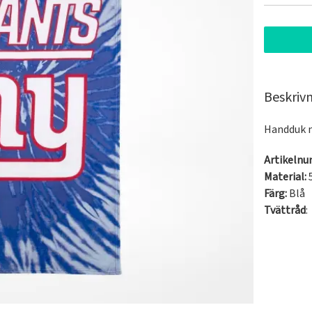
Beskriv
Handduk m
Artikeln
Material:
Färg:
Blå
Tvättråd
: