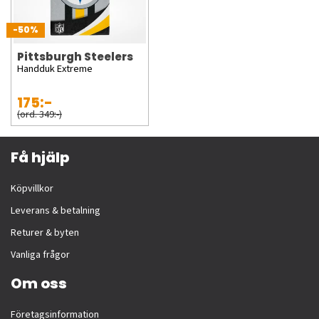
-50%
Pittsburgh Steelers
Handduk Extreme
175:-
(ord. 349:-)
Få hjälp
Köpvillkor
Leverans & betalning
Returer & byten
Vanliga frågor
Om oss
Företagsinformation