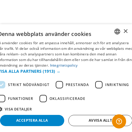
×
Denna webbplats använder cookies
i använder cookies för att anpassa innehåll, annonser och för att analysera
SWEDISH
år trafik. Vi delar också information om din användning av vår webbplats me
åra reklam- och analyspartners som kan kombinera den med annan
FI
nformation som du har tillhandahållit dem eller som de har samlat in från din
nvändning av deras tjänster.
Integritetspolicy
NO
VISA ALLA PARTNERS
(1913) →
STRIKT NÖDVÄNDIGT
PRESTANDA
INRIKTNING
FUNKTIONER
OKLASSIFICERADE
VISA DETALJER
ACCEPTERA ALLA
AVVISA ALLT