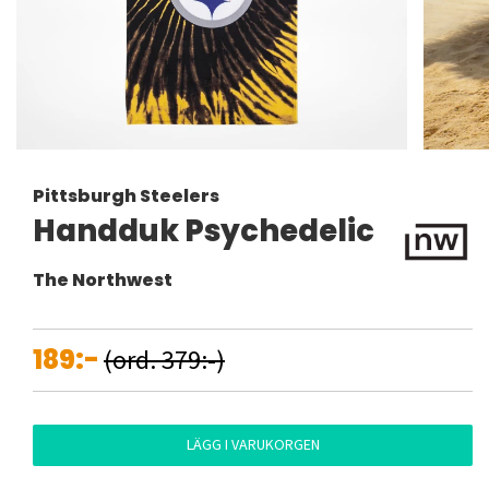
Pittsburgh Steelers
Handduk Psychedelic
The Northwest
189:-
(ord. 379:-)
LÄGG I VARUKORGEN