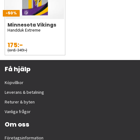
-50%
Minnesota Vikings
Handduk Extreme
175:-
(ord. 349:-)
Få hjälp
Köpvillkor
Leverans & betalning
Returer & byten
Vanliga frågor
Om oss
Företagsinformation