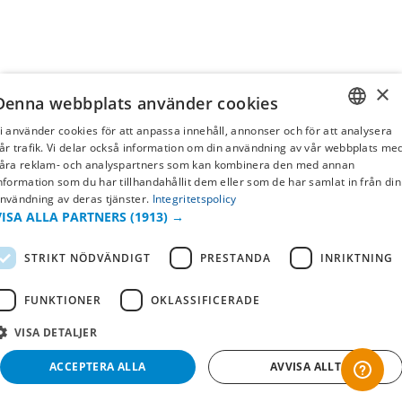
×
Denna webbplats använder cookies
i använder cookies för att anpassa innehåll, annonser och för att analysera
SWEDISH
år trafik. Vi delar också information om din användning av vår webbplats me
åra reklam- och analyspartners som kan kombinera den med annan
FI
nformation som du har tillhandahållit dem eller som de har samlat in från din
nvändning av deras tjänster.
Integritetspolicy
NO
VISA ALLA PARTNERS
(1913) →
STRIKT NÖDVÄNDIGT
PRESTANDA
INRIKTNING
FUNKTIONER
OKLASSIFICERADE
VISA DETALJER
ACCEPTERA ALLA
AVVISA ALLT