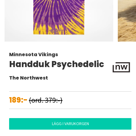
Minnesota Vikings
Handduk Psychedelic
The Northwest
189:-
(ord. 379:-)
LÄGG I VARUKORGEN