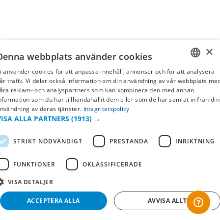
×
Denna webbplats använder cookies
i använder cookies för att anpassa innehåll, annonser och för att analysera
SWEDISH
år trafik. Vi delar också information om din användning av vår webbplats me
åra reklam- och analyspartners som kan kombinera den med annan
FI
nformation som du har tillhandahållit dem eller som de har samlat in från din
nvändning av deras tjänster.
Integritetspolicy
NO
VISA ALLA PARTNERS
(1913) →
STRIKT NÖDVÄNDIGT
PRESTANDA
INRIKTNING
FUNKTIONER
OKLASSIFICERADE
VISA DETALJER
ACCEPTERA ALLA
AVVISA ALLT