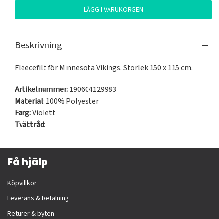
LÄGG I VARUKORGEN
Beskrivning
Fleecefilt för Minnesota Vikings. Storlek 150 x 115 cm.
Artikelnummer:
190604129983
Material:
100% Polyester
Färg:
Violett
Tvättråd
:
Få hjälp
Köpvillkor
Leverans & betalning
Returer & byten