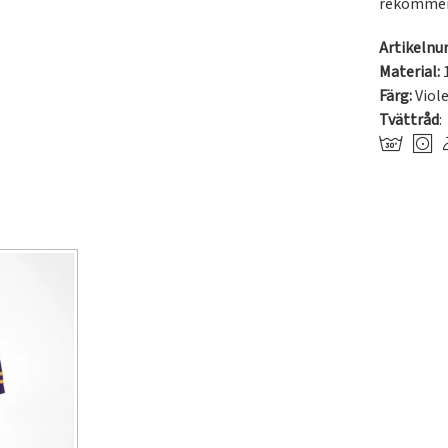
rekommend
Artikeln
Material:
Färg:
Viol
Tvättråd
: