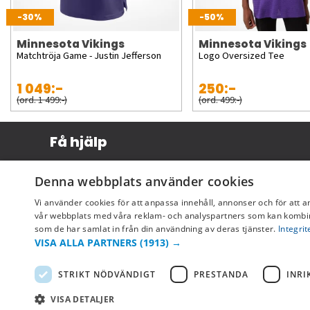
-30%
-50%
Minnesota Vikings
Minnesota Vikings
Matchtröja Game - Justin Jefferson
Logo Oversized Tee
1 049:-
250:-
(ord. 1 499:-)
(ord. 499:-)
Få hjälp
Köpvillkor
Denna webbplats använder cookies
Leverans & betalning
Vi använder cookies för att anpassa innehåll, annonser och för att a
Returer & byten
vår webbplats med våra reklam- och analyspartners som kan kombin
som de har samlat in från din användning av deras tjänster.
Integrit
Vanliga frågor
VISA ALLA PARTNERS
(1913) →
STRIKT NÖDVÄNDIGT
PRESTANDA
INRI
VISA DETALJER