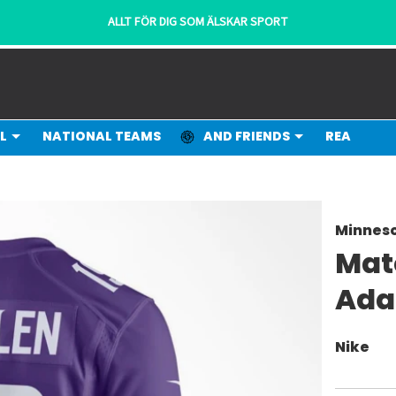
ALLT FÖR DIG SOM ÄLSKAR SPORT
L
NATIONAL TEAMS
AND FRIENDS
REA
Minneso
Mat
Ada
Nike