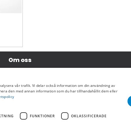
Om oss
Företagsinformation
nalysera vår trafik. Vi delar också information om din användning av
era den med annan information som du har tillhandahållit dem eller
etspolicy
KTNING
FUNKTIONER
OKLASSIFICERADE