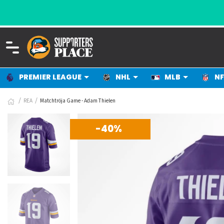
PREMIER LEAGUE
NHL
MLB
NF
REA
Matchtröja Game - Adam Thielen
-40%