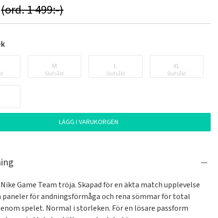
(ord. 1 499:-)
ek
M
L
XL
ld
Slutsåld
Slutsåld
Slutsåld
LÄGG I VARUKORGEN
ning
 Nike Game Team tröja. Skapad för en äkta match upplevelse 
paneler för andningsförmåga och rena sömmar för total 
enom spelet. Normal i storleken. För en lösare passform 