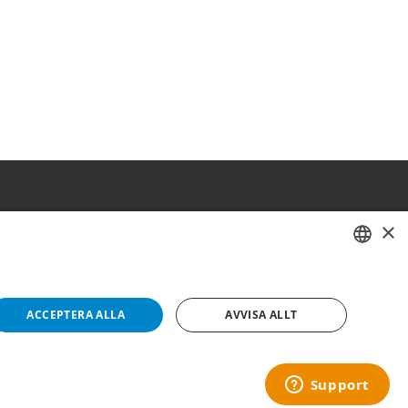
×
SWEDISH
FI
ACCEPTERA ALLA
AVVISA ALLT
NO
Copyright © 2019 This site is Licensed to 377 Sport AB
Integritetspolicy
Cookies