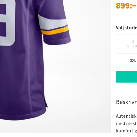
899:-
Välj storl
S
Slutså
2XL
Beskriv
Autentisk
med mesh 
komfort g