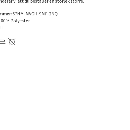
erar vi att du beställer en storlek större.
ummer:
67NM-MVGH-9MF-2NQ
100% Polyester
ett