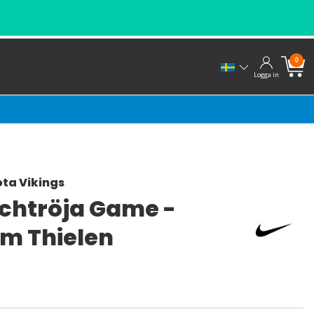
0
Logga in
ta Vikings
chtröja Game -
m Thielen