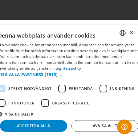
×
Denna webbplats använder cookies
i använder cookies för att anpassa innehåll, annonser och för att analysera
SWEDISH
år trafik. Vi delar också information om din användning av vår webbplats me
åra reklam- och analyspartners som kan kombinera den med annan
FI
nformation som du har tillhandahållit dem eller som de har samlat in från din
nvändning av deras tjänster.
Integritetspolicy
NO
VISA ALLA PARTNERS
(1913) →
STRIKT NÖDVÄNDIGT
PRESTANDA
INRIKTNING
FUNKTIONER
OKLASSIFICERADE
VISA DETALJER
ACCEPTERA ALLA
AVVISA ALLT