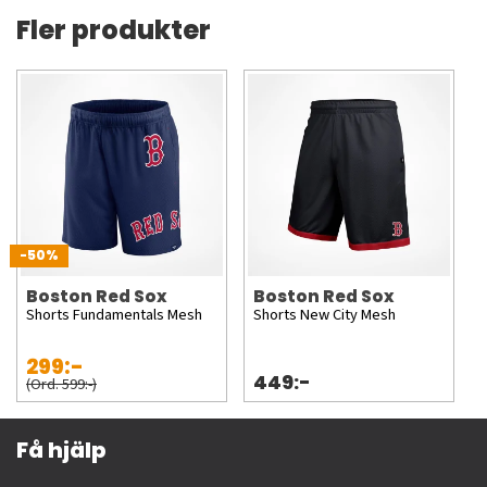
Fler produkter
-50%
Boston Red Sox
Boston Red Sox
Shorts Fundamentals Mesh
Shorts New City Mesh
299:-
449:-
(Ord. 599:-)
Få hjälp