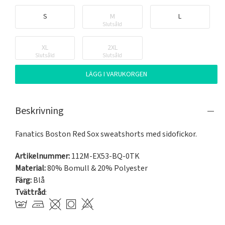
S
M
L
Slutsåld
XL
2XL
Slutsåld
Slutsåld
LÄGG I VARUKORGEN
Beskrivning
Fanatics Boston Red Sox sweatshorts med sidofickor.
Artikelnummer:
112M-EX53-BQ-0TK
Material:
80% Bomull & 20% Polyester
Färg:
Blå
Tvättråd
: