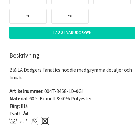
XL
2XL
LÄGG I VARUKORGEN
Beskrivning
Blå LA Dodgers Fanatics hoodie med grymma detaljer och 
finish.
Artikelnummer:
004T-3468-LD-0GI
Material:
60% Bomull & 40% Polyester
Färg:
Blå
Tvättråd
: