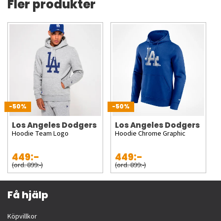
Fler produkter
-50%
-50%
Los Angeles Dodgers
Los Angeles Dodgers
Hoodie Team Logo
Hoodie Chrome Graphic
449:-
449:-
(ord. 899:-)
(ord. 899:-)
Få hjälp
Köpvillkor