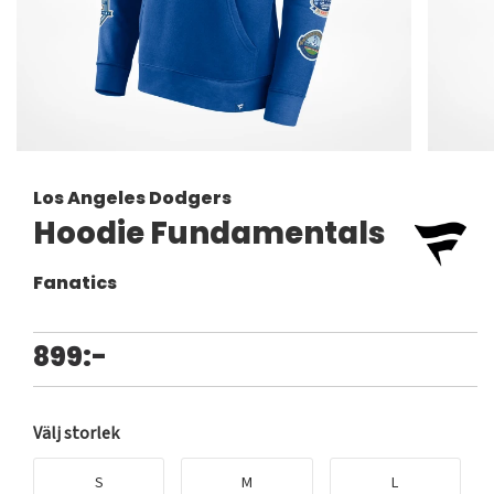
Los Angeles Dodgers
Hoodie Fundamentals
Fanatics
899:-
Välj storlek
S
M
L