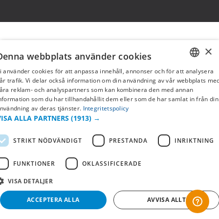
×
Denna webbplats använder cookies
i använder cookies för att anpassa innehåll, annonser och för att analysera
SWEDISH
år trafik. Vi delar också information om din användning av vår webbplats me
åra reklam- och analyspartners som kan kombinera den med annan
FI
nformation som du har tillhandahållit dem eller som de har samlat in från din
nvändning av deras tjänster.
Integritetspolicy
NO
VISA ALLA PARTNERS
(1913) →
STRIKT NÖDVÄNDIGT
PRESTANDA
INRIKTNING
FUNKTIONER
OKLASSIFICERADE
VISA DETALJER
ACCEPTERA ALLA
AVVISA ALLT