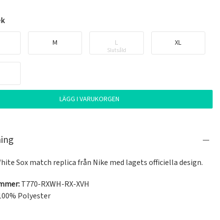
ek
M
L
XL
Slutsåld
LÄGG I VARUKORGEN
ning
ite Sox match replica från Nike med lagets officiella design.
ummer:
T770-RXWH-RX-XVH
100% Polyester