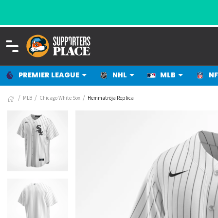
PREMIER LEAGUE
NHL
MLB
NF
MLB
Chicago White Sox
Hemmatröja Replica