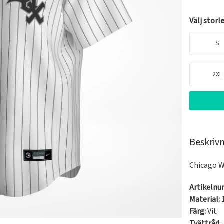
Välj storl
S
2XL
Beskriv
Chicago Wh
Artikeln
Material:
Färg:
Vit
Tvättråd
: