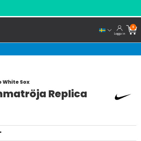
0
Logga in
 White Sox
matröja Replica
-