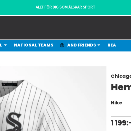
ALLT FÖR DIG SOM ÄLSKAR SPORT
L
NATIONAL TEAMS
AND FRIENDS
REA
Chicago
Hem
Nike
1 199: