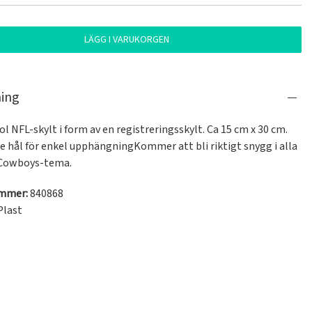
LÄGG I VARUKORGEN
ning
ol NFL-skylt i form av en registreringsskylt. Ca 15 cm x 30 cm. 
e hål för enkel upphängningKommer att bli riktigt snygg i alla 
Cowboys-tema.
ummer:
840868
Plast