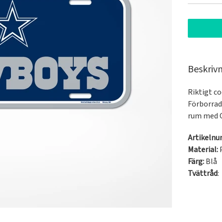
Beskriv
Riktigt co
Förborrad
rum med 
Artikeln
Material:
Färg:
Blå
Tvättråd
: