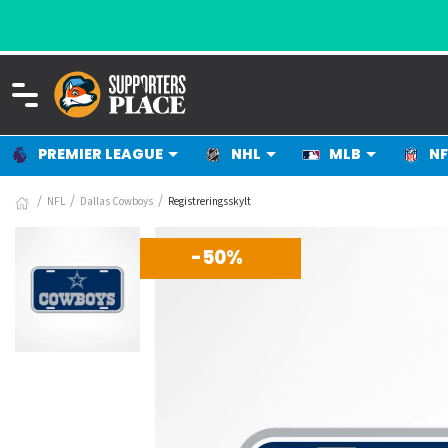
PREMIER LEAGUE
NHL
MLB
NF
NFL
Dallas Cowboys
Registreringsskylt
-50%