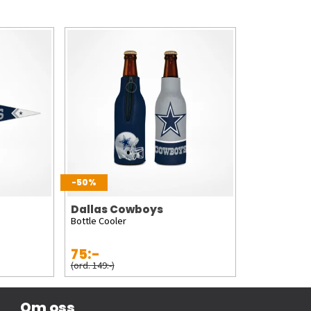
-50%
Dallas Cowboys
Bottle Cooler
75:-
(ord. 149:-)
Om oss