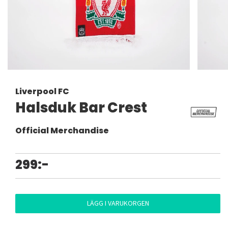
Liverpool FC
Halsduk Bar Crest
Official Merchandise
299:-
LÄGG I VARUKORGEN