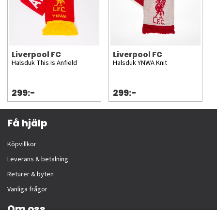
Liverpool FC
Liverpool FC
Halsduk This Is Anfield
Halsduk YNWA Knit
299:-
299:-
Få hjälp
Köpvillkor
Leverans & betalning
Returer & byten
Vanliga frågor
Om oss