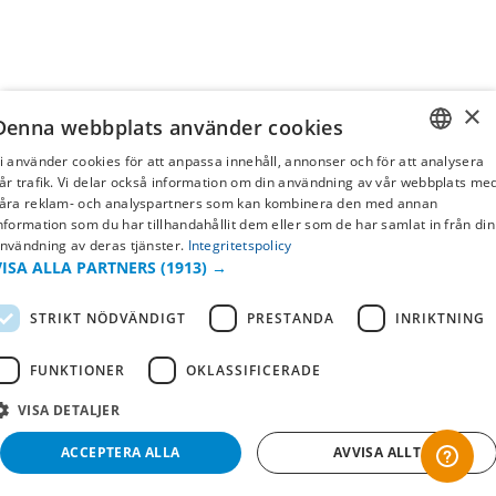
×
Denna webbplats använder cookies
i använder cookies för att anpassa innehåll, annonser och för att analysera
SWEDISH
år trafik. Vi delar också information om din användning av vår webbplats me
åra reklam- och analyspartners som kan kombinera den med annan
FI
nformation som du har tillhandahållit dem eller som de har samlat in från din
nvändning av deras tjänster.
Integritetspolicy
NO
VISA ALLA PARTNERS
(1913) →
STRIKT NÖDVÄNDIGT
PRESTANDA
INRIKTNING
FUNKTIONER
OKLASSIFICERADE
VISA DETALJER
ACCEPTERA ALLA
AVVISA ALLT