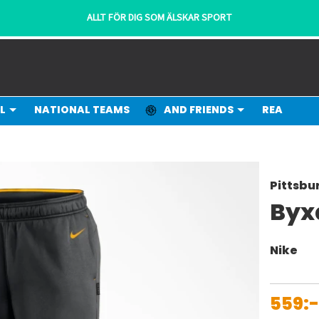
ALLT FÖR DIG SOM ÄLSKAR SPORT
L
NATIONAL TEAMS
AND FRIENDS
REA
Pittsbu
Byx
Nike
559: