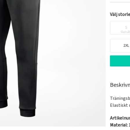
Välj storl
S
Slutså
2XL
Beskriv
Träningsb
Elastiskt
Artikeln
Material: