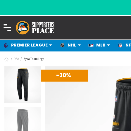
PREMIER LEAGUE
NHL
MLB
NF
REA
Byxa Team Logo
-30%