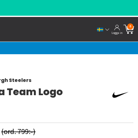
0
Logga in
rgh Steelers
a Team Logo
-
(ord. 799:-)