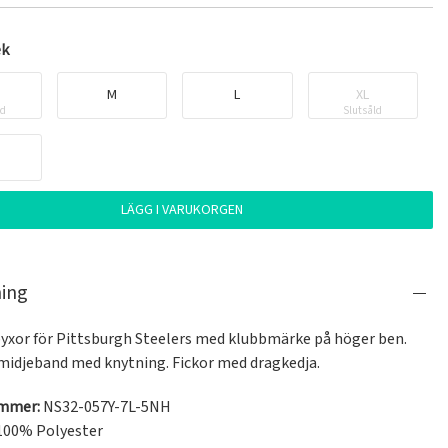
ek
M
L
XL
ld
Slutsåld
LÄGG I VARUKORGEN
ning
yxor för Pittsburgh Steelers med klubbmärke på höger ben. 
 midjeband med knytning. Fickor med dragkedja.
ummer:
NS32-057Y-7L-5NH
100% Polyester