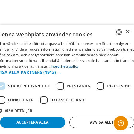
×
Denna webbplats använder cookies
i använder cookies för att anpassa innehåll, annonser och för att analysera
SWEDISH
år trafik. Vi delar också information om din användning av vår webbplats me
åra reklam- och analyspartners som kan kombinera den med annan
FI
nformation som du har tillhandahållit dem eller som de har samlat in från din
nvändning av deras tjänster.
Integritetspolicy
NO
VISA ALLA PARTNERS
(1913) →
STRIKT NÖDVÄNDIGT
PRESTANDA
INRIKTNING
FUNKTIONER
OKLASSIFICERADE
VISA DETALJER
ACCEPTERA ALLA
AVVISA ALLT