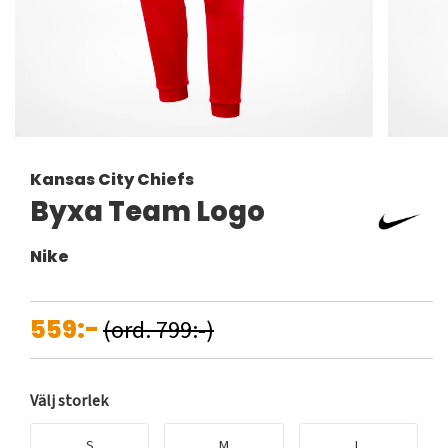
Kansas City Chiefs
Byxa Team Logo
Nike
559:-
(ord. 799:-)
Välj storlek
S
M
L