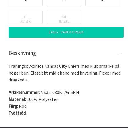
XL
2XL
Slutsåld
Slutsåld
LÄGG I VARUKORGEN
Beskrivning
Träningsbyxor för Kansas City Chiefs med klubbmärke på 
höger ben. Elastiskt midjeband med knytning. Fickor med 
dragkedja.
Artikelnummer:
NS32-080K-7G-5NH
Material:
100% Polyester
Färg:
Röd
Tvättråd
: