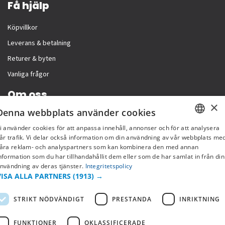
Få hjälp
Köpvillkor
Leverans & betalning
Returer & byten
Vanliga frågor
Om oss
×
Denna webbplats använder cookies
Företagsinformation
i använder cookies för att anpassa innehåll, annonser och för att analysera
SWEDISH
år trafik. Vi delar också information om din användning av vår webbplats me
åra reklam- och analyspartners som kan kombinera den med annan
FI
nformation som du har tillhandahållit dem eller som de har samlat in från din
nvändning av deras tjänster.
Integritetspolicy
NO
VISA ALLA PARTNERS
(1913) →
STRIKT NÖDVÄNDIGT
PRESTANDA
INRIKTNING
FUNKTIONER
OKLASSIFICERADE