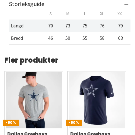
Storleksguide
S
M
L
XL
XXL
Längd
70
73
75
76
79
Bredd
46
50
55
58
63
Fler produkter
-50%
-50%
Dallas Cowboys
Dallas Cowboys