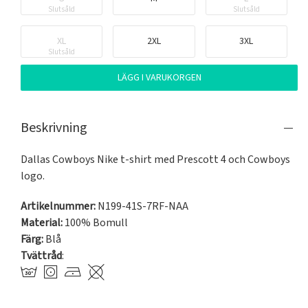
Slutsåld
Slutsåld
XL
2XL
3XL
Slutsåld
LÄGG I VARUKORGEN
Beskrivning
Dallas Cowboys Nike t-shirt med Prescott 4 och Cowboys 
logo.
Artikelnummer:
N199-41S-7RF-NAA
Material:
100% Bomull
Färg:
Blå
Tvättråd
: