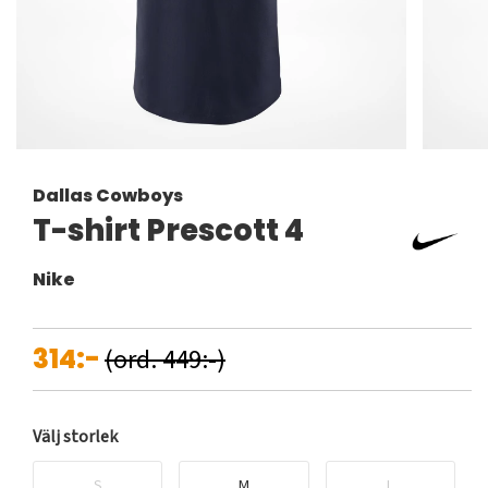
Dallas Cowboys
T-shirt Prescott 4
Nike
314:-
(ord. 449:-)
Välj storlek
S
M
L