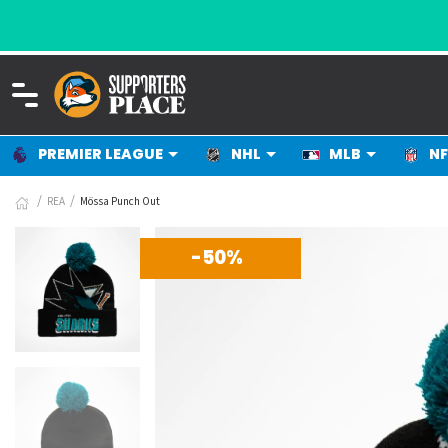
PREMIER LEAGUE
NHL
MLB
NF
REA
Mössa Punch Out
-50%