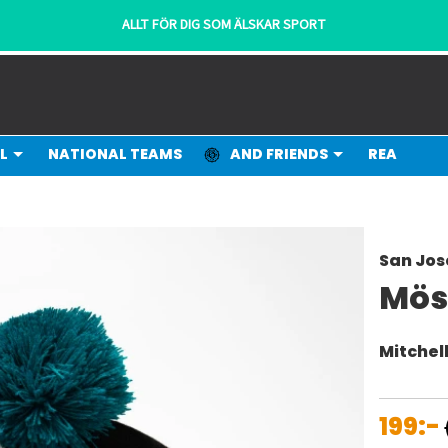
ALLT FÖR DIG SOM ÄLSKAR SPORT
L
NATIONAL TEAMS
AND FRIENDS
REA
San Jos
Mös
Mitchel
199:-