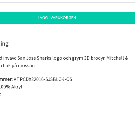
LÄGG I VARUKORGEN
ning
 invävd San Jose Sharks logo och grym 3D brodyr. Mitchell & 
 i bak på mössan.
ummer:
KTPCDX22016-SJSBLCK-OS
100% Akryl
t