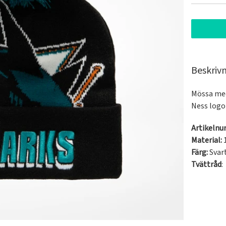
Beskriv
Mössa med
Ness logo
Artikeln
Material:
Färg:
Svar
Tvättråd
: