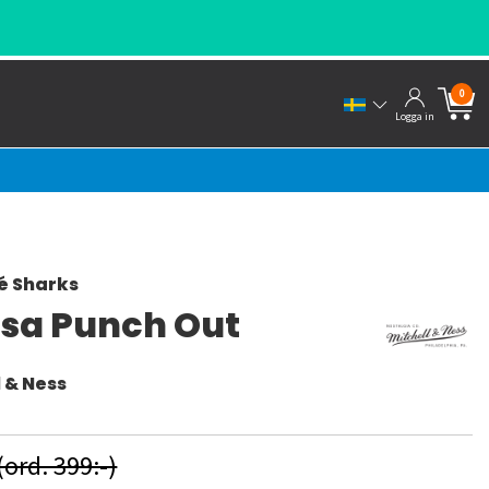
0
Logga in
é Sharks
sa Punch Out
l & Ness
(ord. 399:-)