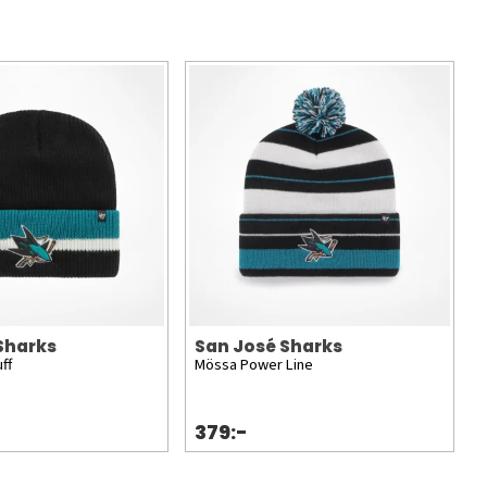
Sharks
San José Sharks
ff
Mössa Power Line
379:-