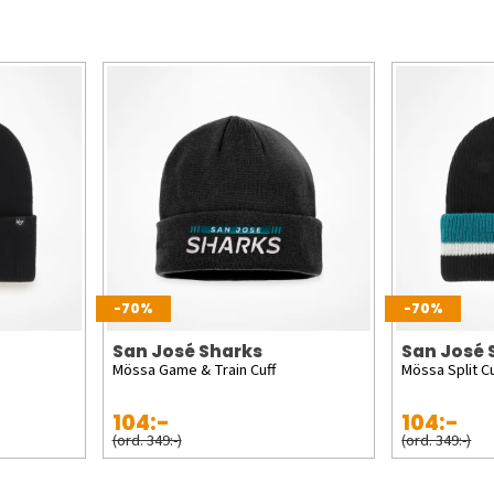
-70%
-70%
San José Sharks
San José 
Mössa Game & Train Cuff
Mössa Split Cu
104:-
104:-
(ord. 349:-)
(ord. 349:-)