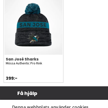
San José Sharks
Mössa Authentic Pro Rink
399:-
Få hjälp
Köpvillkor
Denna webbplats använder cookies