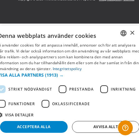
×
Denna webbplats använder cookies
i använder cookies för att anpassa innehåll, annonser och för att analysera
SWEDISH
år trafik. Vi delar också information om din användning av vår webbplats me
åra reklam- och analyspartners som kan kombinera den med annan
FI
nformation som du har tillhandahållit dem eller som de har samlat in från din
nvändning av deras tjänster.
Integritetspolicy
NO
VISA ALLA PARTNERS
(1913) →
STRIKT NÖDVÄNDIGT
PRESTANDA
INRIKTNING
FUNKTIONER
OKLASSIFICERADE
VISA DETALJER
ACCEPTERA ALLA
AVVISA ALLT