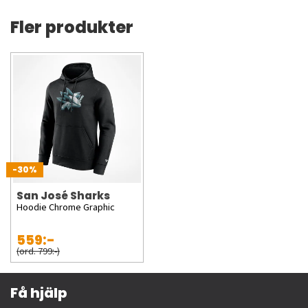
Fler produkter
-30%
San José Sharks
Hoodie Chrome Graphic
559:-
(ord. 799:-)
Få hjälp