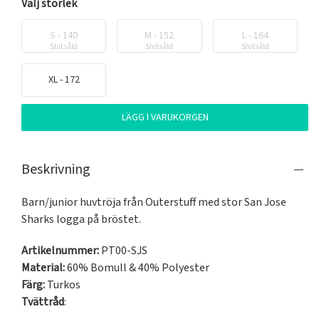
Välj storlek
S - 140
M - 152
L - 164
Slutsåld
Slutsåld
Slutsåld
XL - 172
LÄGG I VARUKORGEN
Beskrivning
Barn/junior huvtröja från Outerstuff med stor San Jose 
Sharks logga på bröstet.
Artikelnummer:
PT00-SJS
Material:
60% Bomull & 40% Polyester
Färg:
Turkos
Tvättråd
: